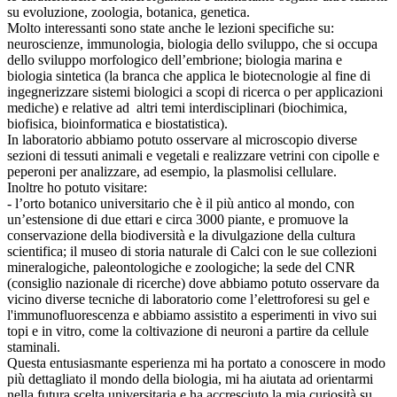
su evoluzione, zoologia, botanica, genetica.
Molto interessanti sono state anche le lezioni specifiche su:
neuroscienze, immunologia, biologia dello sviluppo, che si occupa
dello sviluppo morfologico dell’embrione; biologia marina e
biologia sintetica (la branca che
applica le biotecnologie al fine di
ingegnerizzare sistemi biologici a scopi di ricerca o per applicazioni
mediche) e relative ad
altri temi interdisciplinari (biochimica,
biofisica, bioinformatica e biostatistica).
In laboratorio abbiamo potuto osservare al microscopio diverse
sezioni di tessuti animali e vegetali e realizzare vetrini con cipolle e
peperoni per analizzare, ad esempio, la plasmolisi cellulare.
Inoltre ho potuto visitare:
- l’orto botanico universitario che è il più antico al mondo, con
un’estensione di due ettari e circa 3000 piante, e promuove la
conservazione della biodiversità e la divulgazione della cultura
scientifica; il museo di storia naturale di Calci con le sue collezioni
mineralogiche, paleontologiche e zoologiche; la sede del CNR
(consiglio nazionale di ricerche)
dove
abbiamo potuto osservare da
vicino diverse tecniche di laboratorio come l’elettroforesi su gel e
l'immunofluorescenza e abbiamo assistito a esperimenti in vivo sui
topi e in vitro, come la coltivazione di neuroni a partire da cellule
staminali.
Questa entusiasmante esperienza mi ha portato a conoscere in modo
più dettagliato il mondo della biologia, mi ha aiutata ad orientarmi
nella futura scelta universitaria e
ha accresciuto la mia curiosità su