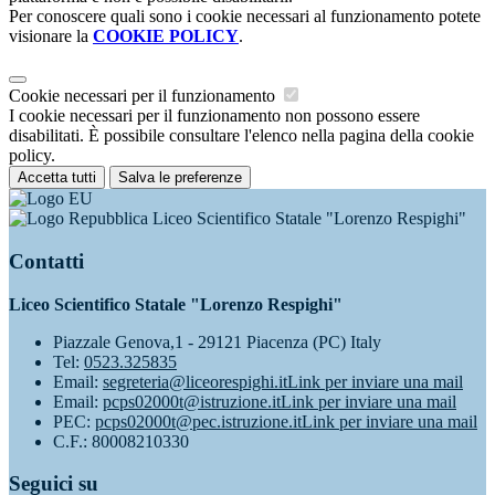
Per conoscere quali sono i cookie necessari al funzionamento potete
visionare la
COOKIE POLICY
.
Cookie necessari per il funzionamento
I cookie necessari per il funzionamento non possono essere
disabilitati. È possibile consultare l'elenco nella pagina della cookie
policy.
Accetta tutti
Salva le preferenze
Liceo Scientifico Statale "Lorenzo Respighi"
Contatti
Liceo Scientifico Statale "Lorenzo Respighi"
Piazzale Genova,1 - 29121 Piacenza (PC) Italy
Tel:
0523.325835
Email:
segreteria@liceorespighi.it
Link per inviare una mail
Email:
pcps02000t@istruzione.it
Link per inviare una mail
PEC:
pcps02000t@pec.istruzione.it
Link per inviare una mail
C.F.: 80008210330
Seguici su