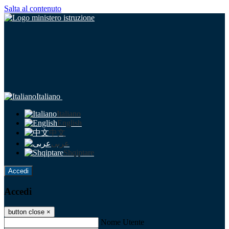
Salta al contenuto
Italiano
Italiano
English
中文
عربى
Shqiptare
Accedi
Accedi
button close
×
Nome Utente