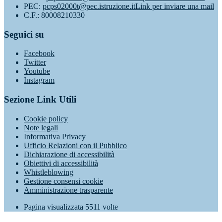
PEC:
pcps02000t@pec.istruzione.it
Link per inviare una mail
C.F.: 80008210330
Seguici su
Facebook
Twitter
Youtube
Instagram
Sezione Link Utili
Cookie policy
Note legali
Informativa Privacy
Ufficio Relazioni con il Pubblico
Dichiarazione di accessibilità
Obiettivi di accessibilità
Whistleblowing
Gestione consensi cookie
Amministrazione trasparente
Pagina visualizzata
5511
volte