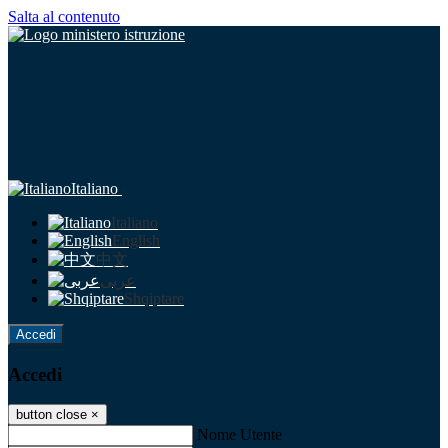
Salta al contenuto
Italiano
Italiano
English
中文
عربى
Shqiptare
Accedi
Accedi
button close
×
Nome Utente