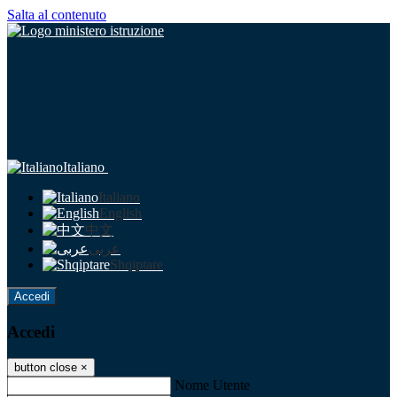
Salta al contenuto
Italiano
Italiano
English
中文
عربى
Shqiptare
Accedi
Accedi
button close
×
Nome Utente