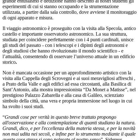
grande entusiasmo e dedizione hanno descritto ai nostri studenti gli
esperimentti di cui si stanno occupando e la strumentazione
utilizzata, a partire dalla sala controllo, dove avviene il monitoraggio
di ogni apparato e misura.
Il viaggio astronomico è proseguito con la visita alla Specola, antico
castello e importante osservatorio astronomico. La sua struttura,
studiata per coincidere perfettamente con i 4 punti cardinali, unisce
gli studi del passato - con i telescopi e i dipinti degli astronomi e
degli studiosi che hanno rivoluzionato il mondo scientifico - e
l’attualità, consentendo di osservare l’universo attuale in un edificio
storico
.
Non è mancata occasione per un approfondimento artistico con la
visita alla Cappella degli Scrovegni e ai suoi meravigliosi affreschi ,
a Prato della Valle e agli edifici ad essa circostanti,
alla Basilica di
Sant’Antonio, alla
mostra impressionista “Da Monet a Matisse”, nel
prestigioso Palazzo Zabarella
e alla casa di Galileo, scienziato
simbolo della città, una vera e propria immersione nel luogo in cui
ha svolto i suoi studi.
“
Grandi cose per verità in questo breve trattato propongo
all'osservazione e alla contemplazione di quanti studiano la natura.
Grandi, dico, e per l'eccellenza della materia stessa, e per la novità
non mai udita nei secoli, e infine per lo strumento mediante il quale
queste cose stesse si sono palesate al nostro senso
”, Sidereus