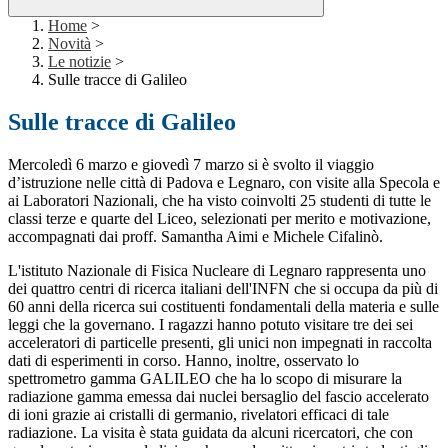
Home
>
Novità
>
Le notizie
>
Sulle tracce di Galileo
Sulle tracce di Galileo
Mercoledì 6 marzo e giovedì 7 marzo si è svolto il viaggio
d’istruzione nelle città di Padova e Legnaro, con visite alla Specola e
ai Laboratori Nazionali, che ha visto coinvolti 25 studenti di tutte le
classi terze e quarte del Liceo, selezionati per merito e motivazione,
accompagnati dai proff. Samantha Aimi e Michele Cifalinò.
L'istituto Nazionale di Fisica Nucleare di Legnaro rappresenta uno
dei quattro centri di ricerca italiani dell'INFN che si occupa da più di
60 anni della ricerca sui costituenti fondamentali della materia e sulle
leggi che la governano. I ragazzi hanno potuto visitare tre dei sei
acceleratori di particelle presenti, gli unici non impegnati in raccolta
dati di esperimenti in corso. Hanno, inoltre, osservato lo
spettrometro gamma GALILEO che ha lo scopo di misurare la
radiazione gamma emessa dai nuclei bersaglio del fascio accelerato
di ioni grazie ai cristalli di germanio, rivelatori efficaci di tale
radiazione. La visita è stata guidata da alcuni ricercatori, che con