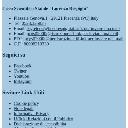
Liceo Scientifico Statale "Lorenzo Respighi"
Piazzale Genova,1 - 29121 Piacenza (PC) Italy
Tel:
0523.325835
Email:
segreteria@liceorespighi.it
Link per inviare una mail
Email:
pcps02000t@istruzione.it
Link per inviare una mail
PEC:
pcps02000t@pec.istruzione.it
Link per inviare una mail
C.F.: 80008210330
Seguici su
Facebook
Twitter
Youtube
Instagram
Sezione Link Utili
Cookie policy
Note legali
Informativa Privacy
Ufficio Relazioni con il Pubblico
Dichiarazione di accessibilità