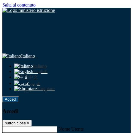
Salta al contenuto
Italiano
Italiano
English
中文
عربى
Shqiptare
Accedi
Accedi
button close
×
Nome Utente