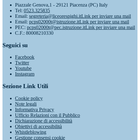
Piazzale Genova,1 - 29121 Piacenza (PC) Italy
Tel:
0523.325835
Email:
segreteria@liceorespighi.it
Link per inviare una mail
Email:
pcps02000t@istruzione.it
Link per inviare una mail
PEC:
pcps02000t@pec.istruzione.it
Link per inviare una mail
C.F.: 80008210330
Seguici su
Facebook
Twitter
Youtube
Instagram
Sezione Link Utili
Cookie policy
Note legali
Informativa Privacy
Ufficio Relazioni con il Pubblico
Dichiarazione di accessibilità
Obiettivi di accessibilità
Whistleblowing
Gestione consensi cookie