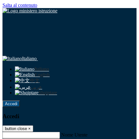
Salta al contenuto
Italiano
Italiano
English
中文
عربى
Shqiptare
Accedi
Accedi
button close
×
Nome Utente