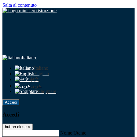
Salta al contenuto
Italiano
Italiano
English
中文
عربى
Shqiptare
Accedi
Accedi
button close
×
Nome Utente