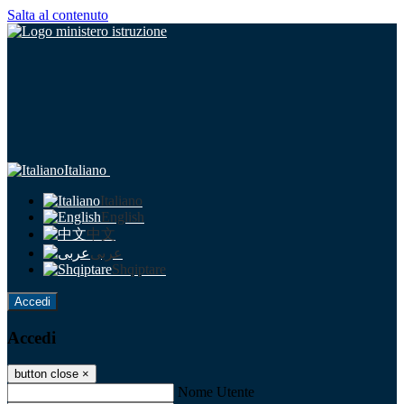
Salta al contenuto
Italiano
Italiano
English
中文
عربى
Shqiptare
Accedi
Accedi
button close
×
Nome Utente