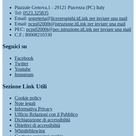
Piazzale Genova,1 - 29121 Piacenza (PC) Italy
Tel:
0523.325835
Email:
segreteria@liceorespighi.it
Link per inviare una mail
Email:
pcps02000t@istruzione.it
Link per inviare una mail
PEC:
pcps02000t@pec.istruzione.it
Link per inviare una mail
C.F.: 80008210330
Seguici su
Facebook
Twitter
Youtube
Instagram
Sezione Link Utili
Cookie policy
Note legali
Informativa Privacy
Ufficio Relazioni con il Pubblico
Dichiarazione di accessibilità
Obiettivi di accessibilità
Whistleblowing