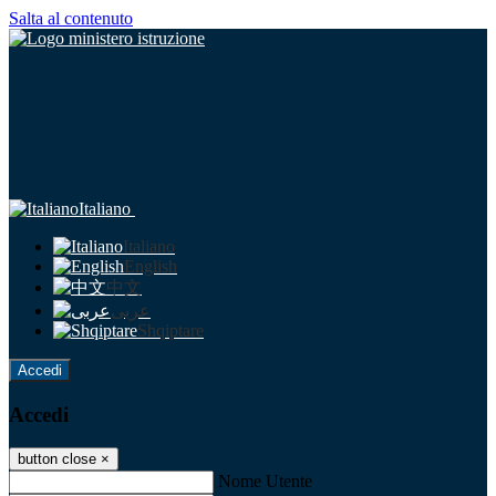
Salta al contenuto
Italiano
Italiano
English
中文
عربى
Shqiptare
Accedi
Accedi
button close
×
Nome Utente