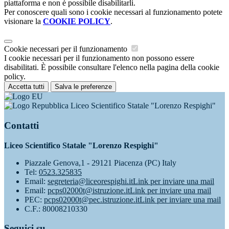
piattaforma e non è possibile disabilitarli.
Per conoscere quali sono i cookie necessari al funzionamento potete
visionare la
COOKIE POLICY
.
Cookie necessari per il funzionamento
I cookie necessari per il funzionamento non possono essere
disabilitati. È possibile consultare l'elenco nella pagina della cookie
policy.
Accetta tutti
Salva le preferenze
Liceo Scientifico Statale "Lorenzo Respighi"
Contatti
Liceo Scientifico Statale "Lorenzo Respighi"
Piazzale Genova,1 - 29121 Piacenza (PC) Italy
Tel:
0523.325835
Email:
segreteria@liceorespighi.it
Link per inviare una mail
Email:
pcps02000t@istruzione.it
Link per inviare una mail
PEC:
pcps02000t@pec.istruzione.it
Link per inviare una mail
C.F.: 80008210330
Seguici su