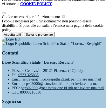
visionare la
COOKIE POLICY
.
Cookie necessari per il funzionamento
I cookie necessari per il funzionamento non possono essere
disabilitati. È possibile consultare l'elenco nella pagina della cookie
policy.
Accetta tutti
Salva le preferenze
Liceo Scientifico Statale "Lorenzo Respighi"
Contatti
Liceo Scientifico Statale "Lorenzo Respighi"
Piazzale Genova,1 - 29121 Piacenza (PC) Italy
Tel:
0523.325835
Email:
segreteria@liceorespighi.it
Link per inviare una mail
Email:
pcps02000t@istruzione.it
Link per inviare una mail
PEC:
pcps02000t@pec.istruzione.it
Link per inviare una mail
C.F.: 80008210330
Seguici su