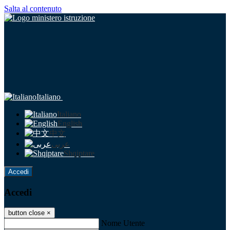
Salta al contenuto
Italiano
Italiano
English
中文
عربى
Shqiptare
Accedi
Accedi
button close
×
Nome Utente