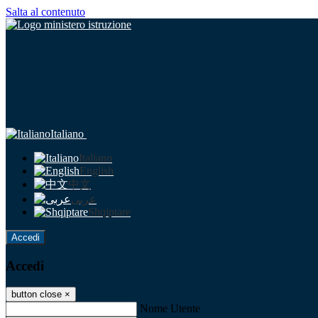
Salta al contenuto
Italiano
Italiano
English
中文
عربى
Shqiptare
Accedi
Accedi
button close
×
Nome Utente