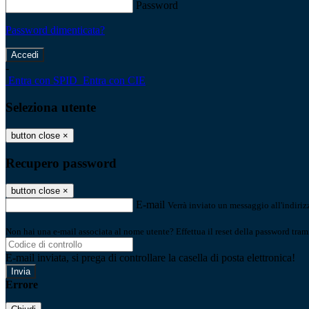
Password
Password dimenticata?
-
Entra con SPID
Entra con CIE
Seleziona utente
button close
×
Recupero password
button close
×
E-mail
Verrà inviato un messaggio all'indirizz
Non hai una e-mail associata al nome utente? Effettua il reset della password tram
E-mail inviata, si prega di controllare la casella di posta elettronica!
Errore