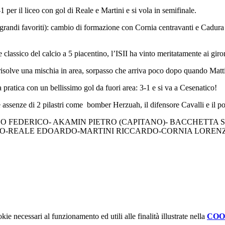
1 per il liceo con gol di Reale e Martini e si vola in semifinale.
i, i grandi favoriti): cambio di formazione con Cornia centravanti e Cadu
sico del calcio a 5 piacentino, l’ISII ha vinto meritatamente ai gironi
solve una mischia in area, sorpasso che arriva poco dopo quando Matti s
a pratica con un bellissimo gol da fuori area: 3-1 e si va a Cesenatico!
 assenze di 2 pilastri come bomber Herzuah, il difensore Cavalli e il po
 ZORDO FEDERICO- AKAMIN PIETRO (CAPITANO)- BACCHET
O-REALE EDOARDO-MARTINI RICCARDO-CORNIA LOREN
kie necessari al funzionamento ed utili alle finalità illustrate nella
COO