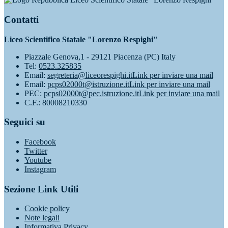
Contatti
Liceo Scientifico Statale "Lorenzo Respighi"
Piazzale Genova,1 - 29121 Piacenza (PC) Italy
Tel:
0523.325835
Email:
segreteria@liceorespighi.it
Link per inviare una mail
Email:
pcps02000t@istruzione.it
Link per inviare una mail
PEC:
pcps02000t@pec.istruzione.it
Link per inviare una mail
C.F.: 80008210330
Seguici su
Facebook
Twitter
Youtube
Instagram
Sezione Link Utili
Cookie policy
Note legali
Informativa Privacy