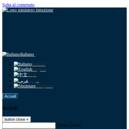
Salta al contenuto
Italiano
Italiano
English
中文
عربى
Shqiptare
Accedi
Accedi
button close
×
Nome Utente