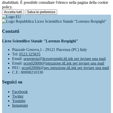
disabilitati. È possibile consultare l'elenco nella pagina della cookie
policy.
Accetta tutti
Salva le preferenze
Liceo Scientifico Statale "Lorenzo Respighi"
Contatti
Liceo Scientifico Statale "Lorenzo Respighi"
Piazzale Genova,1 - 29121 Piacenza (PC) Italy
Tel:
0523.325835
Email:
segreteria@liceorespighi.it
Link per inviare una mail
Email:
pcps02000t@istruzione.it
Link per inviare una mail
PEC:
pcps02000t@pec.istruzione.it
Link per inviare una mail
C.F.: 80008210330
Seguici su
Facebook
Twitter
Youtube
Instagram