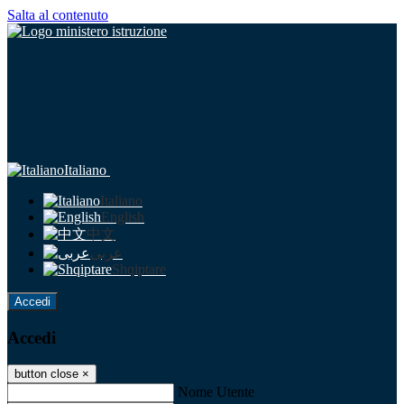
Salta al contenuto
Italiano
Italiano
English
中文
عربى
Shqiptare
Accedi
Accedi
button close
×
Nome Utente