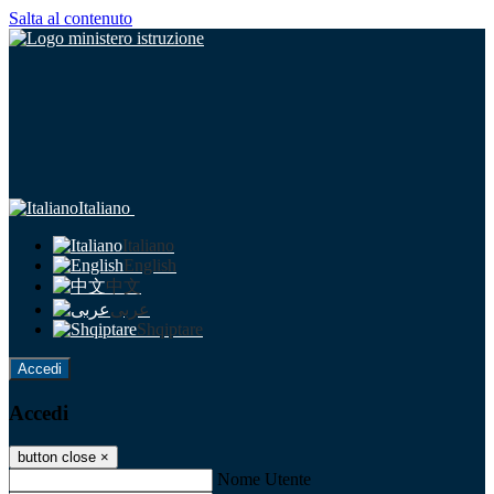
Salta al contenuto
Italiano
Italiano
English
中文
عربى
Shqiptare
Accedi
Accedi
button close
×
Nome Utente