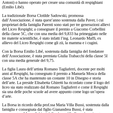
Antoni) o hanno operato per creare una comunità di respighiani
(Emilio Libè).
La tradizionale Borsa Clotilde Sadowski, promossa
dall’Associazione, è stata quest’anno sostenuta dalla Paver, i cui
proprietari della famiglia Parenti sono stati per tre generazioni allievi
del Liceo Respighi; a consegnare il premio a Giacomo Corbellini
della classe 5C, che con una media del 9,833 ha primeggiato nelle
tre materie scientifiche, è stato infatti l’ing. Leonardo Maffi, ex
allievo del Liceo Respighi come gli zii, la mamma e i cugini.
Con la Borsa Emilio Libé, sostenuta dalla famiglia del fondatore
dell’Associazione, è stata premiata Giulia Trabacchi della classe 5I
con una media generale del 9,75.
La figlia Laura dell’artista Romano Tagliaferri, docente per molti
anni al Respighi, ha consegnato il premio a Manuela Mosca della
classe 5A che ha mantenuto un costante 10 in Disegno e storia
dell’arte. La preside Elisabetta Ghiretti ha ricordato come il logo del
liceo sia stato realizzato dal Romano Tagliaferri e come il Respighi
sia una delle poche scuole ad avere appunto come logo un’opera
d’arte.
La Borsa in ricordo della prof.ssa Maria Villa Bussi, sostenuta dalla
famiglia e consegnata dal figlio Gianandrea Bussi, è stata