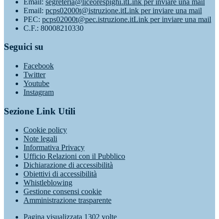
Email:
segreteria@liceorespighi.it
Link per inviare una mail
Email:
pcps02000t@istruzione.it
Link per inviare una mail
PEC:
pcps02000t@pec.istruzione.it
Link per inviare una mail
C.F.: 80008210330
Seguici su
Facebook
Twitter
Youtube
Instagram
Sezione Link Utili
Cookie policy
Note legali
Informativa Privacy
Ufficio Relazioni con il Pubblico
Dichiarazione di accessibilità
Obiettivi di accessibilità
Whistleblowing
Gestione consensi cookie
Amministrazione trasparente
Pagina visualizzata
1302
volte