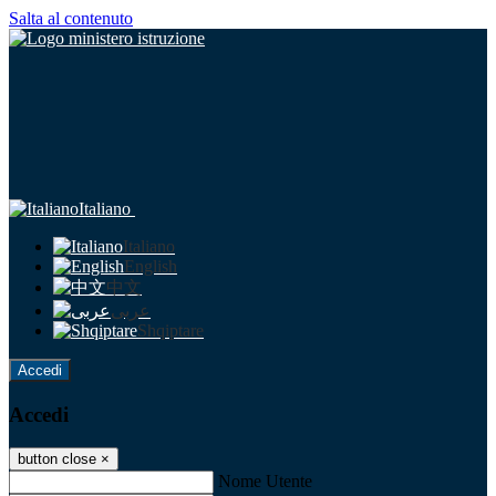
Salta al contenuto
Italiano
Italiano
English
中文
عربى
Shqiptare
Accedi
Accedi
button close
×
Nome Utente