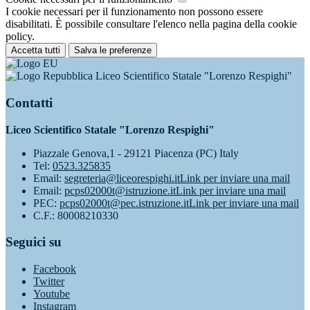
I cookie necessari per il funzionamento non possono essere
disabilitati. È possibile consultare l'elenco nella pagina della cookie
policy.
Accetta tutti
Salva le preferenze
Liceo Scientifico Statale "Lorenzo Respighi"
Contatti
Liceo Scientifico Statale "Lorenzo Respighi"
Piazzale Genova,1 - 29121 Piacenza (PC) Italy
Tel:
0523.325835
Email:
segreteria@liceorespighi.it
Link per inviare una mail
Email:
pcps02000t@istruzione.it
Link per inviare una mail
PEC:
pcps02000t@pec.istruzione.it
Link per inviare una mail
C.F.: 80008210330
Seguici su
Facebook
Twitter
Youtube
Instagram