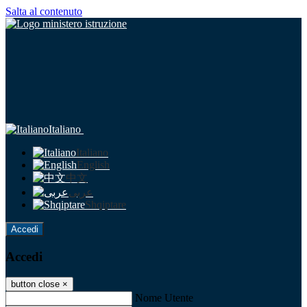
Salta al contenuto
Italiano
Italiano
English
中文
عربى
Shqiptare
Accedi
Accedi
button close
×
Nome Utente