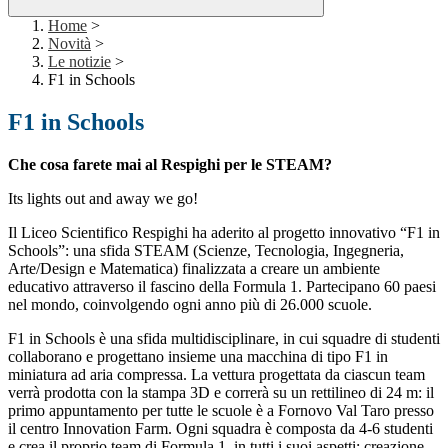
Home
>
Novità
>
Le notizie
>
F1 in Schools
F1 in Schools
Che cosa farete mai al Respighi per le STEAM?
Its lights out and away we go!
Il Liceo Scientifico Respighi ha aderito al progetto innovativo “F1 in
Schools”: una sfida STEAM (Scienze, Tecnologia, Ingegneria,
Arte/Design e Matematica) finalizzata a creare un ambiente
educativo attraverso il fascino della Formula 1. Partecipano 60 paesi
nel mondo, coinvolgendo ogni anno più di 26.000 scuole.
F1 in Schools è una sfida multidisciplinare, in cui squadre di studenti
collaborano e progettano insieme una macchina di tipo F1 in
miniatura ad aria compressa. La vettura progettata da ciascun team
verrà prodotta con la stampa 3D e correrà su un rettilineo di 24 m: il
primo appuntamento per tutte le scuole è a Fornovo Val Taro presso
il centro Innovation Farm. Ogni squadra è composta da 4-6 studenti
e crea il proprio team di Formula 1, in tutti i suoi aspetti: creazione