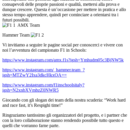
consapevoli delle proprie passioni e qualità, mettersi alla prova e
dunque crescere. Questa è un’occasione per mettere in pratica e allo
stesso tempo apprendere, quindi per cominciare a orientarsi tra i
futuri possibili.
AMX Team
Hammer Team
Vi invitiamo a seguire le pagine social per conoscerci e vivere con
noi l’avventura del campionato F1 in Schools:
https://www.instagram.com/amx.f1s?igsh=Ymhudm05c3BjNW5k
https://www.instagram.com/_hammer.team_?
igsh=MTZwY2Ixa3dkcHkxOA==
https://www.instagram.com/f1inschoolsitaly?
igsh=N2xnbXVmbzZ0NWR5
Giocando con gli slogan dei team della nostra scuderia: “Work hard
and race fast, it’s Respighi time!”
Ringraziamo tantissimo gli organizzatori del progetto, e i partner che
con la loro collaborazione stanno rendendo possibile tutto questo e
quelli che vorranno farne parte.