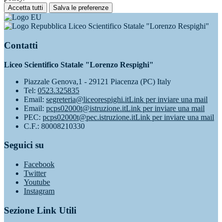
Accetta tutti
Salva le preferenze
Liceo Scientifico Statale "Lorenzo Respighi"
Contatti
Liceo Scientifico Statale "Lorenzo Respighi"
Piazzale Genova,1 - 29121 Piacenza (PC) Italy
Tel:
0523.325835
Email:
segreteria@liceorespighi.it
Link per inviare una mail
Email:
pcps02000t@istruzione.it
Link per inviare una mail
PEC:
pcps02000t@pec.istruzione.it
Link per inviare una mail
C.F.: 80008210330
Seguici su
Facebook
Twitter
Youtube
Instagram
Sezione Link Utili