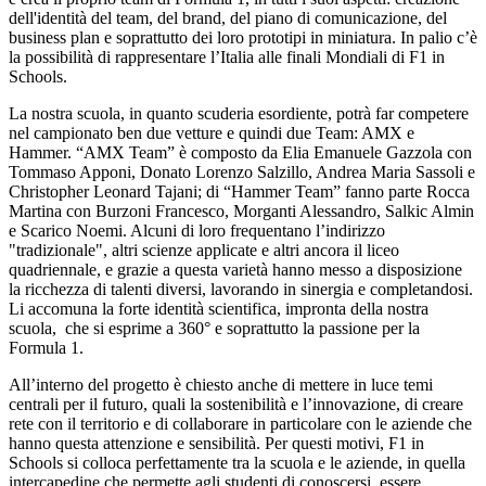
dell'identità del team, del brand, del piano di comunicazione, del
business plan e soprattutto dei loro prototipi in miniatura. In palio c’è
la possibilità di rappresentare l’Italia alle finali Mondiali di F1 in
Schools.
La nostra scuola, in quanto scuderia esordiente, potrà far competere
nel campionato ben due vetture e quindi due Team: AMX e
Hammer. “AMX Team” è composto da Elia Emanuele Gazzola con
Tommaso Apponi, Donato Lorenzo Salzillo, Andrea Maria Sassoli e
Christopher Leonard Tajani; di “Hammer Team” fanno parte Rocca
Martina con Burzoni Francesco, Morganti Alessandro, Salkic Almin
e Scarico Noemi. Alcuni di loro frequentano l’indirizzo
"tradizionale", altri scienze applicate e altri ancora il liceo
quadriennale, e grazie a questa varietà hanno messo a disposizione
la ricchezza di talenti diversi, lavorando in sinergia e completandosi.
Li accomuna la forte identità scientifica, impronta della nostra
scuola, che si esprime a 360° e soprattutto la passione per la
Formula 1.
All’interno del progetto è chiesto anche di mettere in luce temi
centrali per il futuro, quali la sostenibilità e l’innovazione, di creare
rete con il territorio e di collaborare in particolare con le aziende che
hanno questa attenzione e sensibilità. Per questi motivi, F1 in
Schools si colloca perfettamente tra la scuola e le aziende, in quella
intercapedine che permette agli studenti di conoscersi, essere