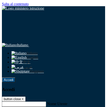
Salta al contenuto
Italiano
Italiano
English
中文
عربى
Shqiptare
Accedi
Accedi
button close
×
Nome Utente