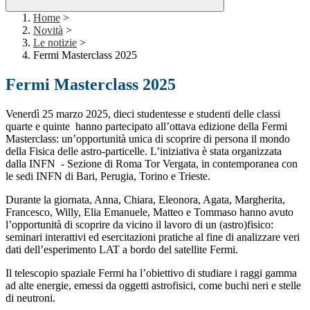
Home
>
Novità
>
Le notizie
>
Fermi Masterclass 2025
Fermi Masterclass 2025
Venerdì 25 marzo 2025, dieci studentesse e studenti delle classi
quarte e quinte hanno partecipato all’ottava edizione della Fermi
Masterclass: un’opportunità unica di scoprire di persona il mondo
della Fisica delle astro-particelle. L’iniziativa è stata organizzata
dalla INFN - Sezione di Roma Tor Vergata, in contemporanea con
le sedi INFN di Bari, Perugia, Torino e Trieste.
Durante la giornata, Anna, Chiara, Eleonora, Agata, Margherita,
Francesco, Willy, Elia Emanuele, Matteo e Tommaso hanno avuto
l’opportunità di scoprire da vicino il lavoro di un (astro)fisico:
seminari interattivi ed esercitazioni pratiche al fine di analizzare veri
dati dell’esperimento LAT a bordo del satellite Fermi.
Il
telescopio spaziale Fermi ha l’obiettivo di studiare i raggi gamma
ad alte energie, emessi da oggetti astrofisici, come buchi neri e stelle
di neutroni.