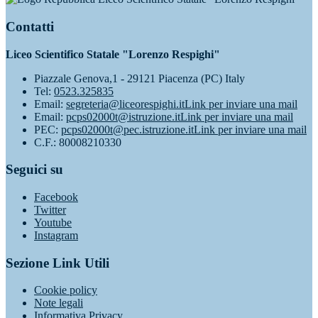
Contatti
Liceo Scientifico Statale "Lorenzo Respighi"
Piazzale Genova,1 - 29121 Piacenza (PC) Italy
Tel:
0523.325835
Email:
segreteria@liceorespighi.it
Link per inviare una mail
Email:
pcps02000t@istruzione.it
Link per inviare una mail
PEC:
pcps02000t@pec.istruzione.it
Link per inviare una mail
C.F.: 80008210330
Seguici su
Facebook
Twitter
Youtube
Instagram
Sezione Link Utili
Cookie policy
Note legali
Informativa Privacy