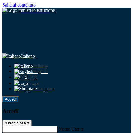
Salta al contenuto
Italiano
Italiano
English
中文
عربى
Shqiptare
Accedi
Accedi
button close
×
Nome Utente