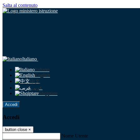
Salta al contenuto
Italiano
Italiano
English
中文
عربى
Shqiptare
Accedi
Accedi
button close
×
Nome Utente