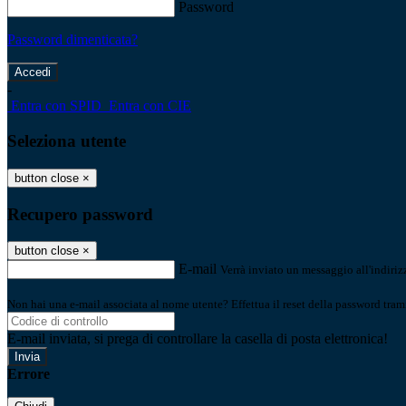
Password
Password dimenticata?
-
Entra con SPID
Entra con CIE
Seleziona utente
button close
×
Recupero password
button close
×
E-mail
Verrà inviato un messaggio all'indirizz
Non hai una e-mail associata al nome utente? Effettua il reset della password tram
E-mail inviata, si prega di controllare la casella di posta elettronica!
Errore