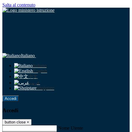
Salta al contenuto
Italiano
Italiano
English
中文
عربى
Shqiptare
Accedi
Accedi
button close
×
Nome Utente