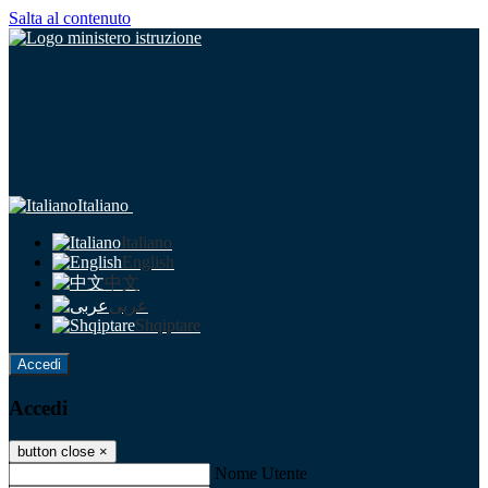
Salta al contenuto
Italiano
Italiano
English
中文
عربى
Shqiptare
Accedi
Accedi
button close
×
Nome Utente