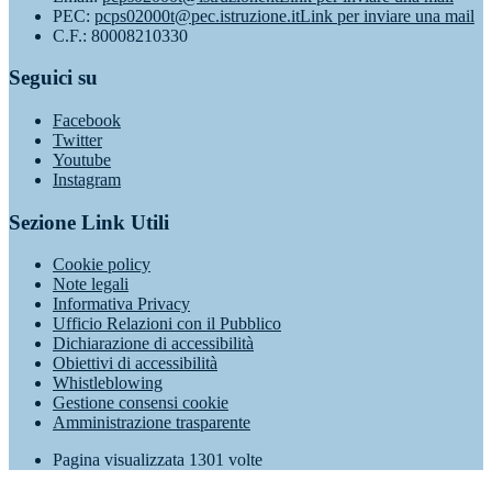
PEC:
pcps02000t@pec.istruzione.it
Link per inviare una mail
C.F.: 80008210330
Seguici su
Facebook
Twitter
Youtube
Instagram
Sezione Link Utili
Cookie policy
Note legali
Informativa Privacy
Ufficio Relazioni con il Pubblico
Dichiarazione di accessibilità
Obiettivi di accessibilità
Whistleblowing
Gestione consensi cookie
Amministrazione trasparente
Pagina visualizzata
1301
volte