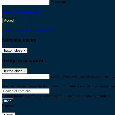
Password
Password dimenticata?
-
Entra con SPID
Entra con CIE
Seleziona utente
button close
×
Recupero password
button close
×
E-mail
Verrà inviato un messaggio all'indirizz
Non hai una e-mail associata al nome utente? Effettua il reset della password tram
E-mail inviata, si prega di controllare la casella di posta elettronica!
Errore