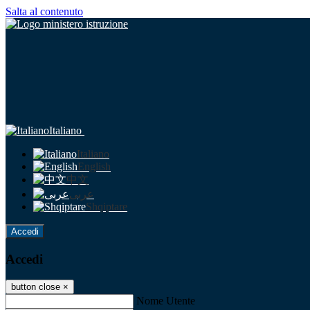
Salta al contenuto
Italiano
Italiano
English
中文
عربى
Shqiptare
Accedi
Accedi
button close
×
Nome Utente