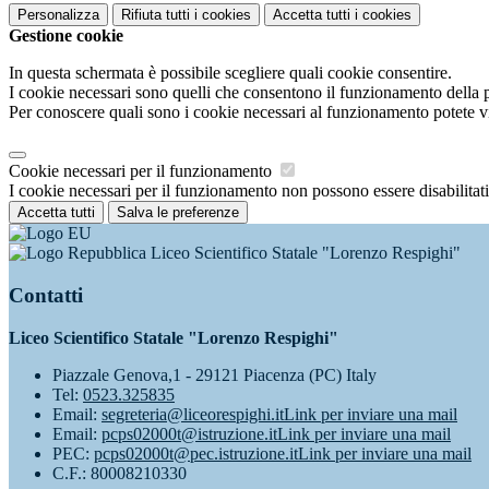
Personalizza
Rifiuta tutti
i cookies
Accetta tutti
i cookies
Gestione cookie
In questa schermata è possibile scegliere quali cookie consentire.
I cookie necessari sono quelli che consentono il funzionamento della pi
Per conoscere quali sono i cookie necessari al funzionamento potete v
Cookie necessari per il funzionamento
I cookie necessari per il funzionamento non possono essere disabilitati.
Accetta tutti
Salva le preferenze
Liceo Scientifico Statale "Lorenzo Respighi"
Contatti
Liceo Scientifico Statale "Lorenzo Respighi"
Piazzale Genova,1 - 29121 Piacenza (PC) Italy
Tel:
0523.325835
Email:
segreteria@liceorespighi.it
Link per inviare una mail
Email:
pcps02000t@istruzione.it
Link per inviare una mail
PEC:
pcps02000t@pec.istruzione.it
Link per inviare una mail
C.F.: 80008210330