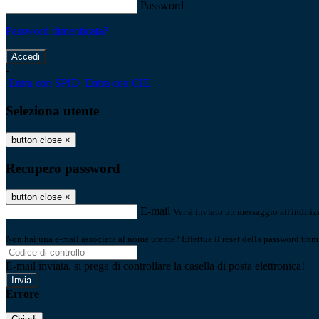
Password
Password dimenticata?
-
Entra con SPID
Entra con CIE
Seleziona utente
button close
×
Recupero password
button close
×
E-mail
Verrà inviato un messaggio all'indirizz
Non hai una e-mail associata al nome utente? Effettua il reset della password tram
E-mail inviata, si prega di controllare la casella di posta elettronica!
Errore