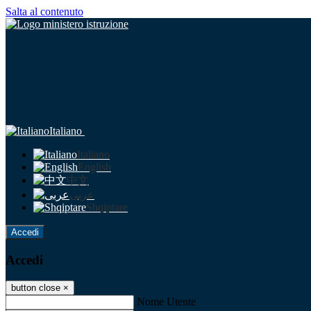
Salta al contenuto
Italiano
Italiano
English
中文
عربى
Shqiptare
Accedi
Accedi
button close
×
Nome Utente