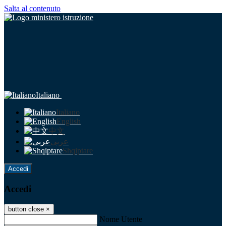
Salta al contenuto
Italiano
Italiano
English
中文
عربى
Shqiptare
Accedi
Accedi
button close
×
Nome Utente