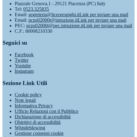
Piazzale Genova,1 - 29121 Piacenza (PC) Italy
Tel:
0523.325835
Email:
segreteria@liceorespighi.it
Link per inviare una mail
Email:
pcps02000t@istruzione.it
Link per inviare una mail
PEC:
pcps02000t@pec.istruzione.it
Link per inviare una mail
C.F.: 80008210330
Seguici su
Facebook
Twitter
Youtube
Instagram
Sezione Link Utili
Cookie policy
Note legali
Informativa Privacy
Ufficio Relazioni con il Pubblico
Dichiarazione di accessibilità
Obiettivi di accessibilità
Whistleblowing
Gestione consensi cookie