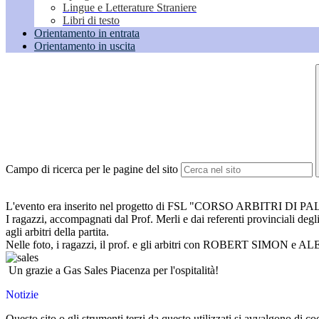
Lingue e Letterature Straniere
Libri di testo
Orientamento in entrata
Orientamento in uscita
Campo di ricerca per le pagine del sito
L'evento era inserito nel progetto di FSL "CORSO ARBITRI DI PAL
I ragazzi, accompagnati dal Prof. Merli e dai referenti provinciali de
agli arbitri della partita.
Nelle foto, i ragazzi, il prof. e gli arbitri con ROBERT SI
Un grazie a Gas Sales Piacenza per l'ospitalità!
Notizie
Questo sito o gli strumenti terzi da questo utilizzati si avvalgono di coo