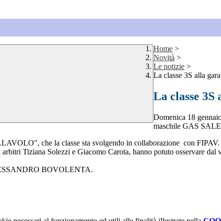
Home
>
Novità
>
Le notizie
>
La classe 3S alla ga
La classe 3S
Domenica 18 gennaio l
maschile GAS SA
LAVOLO", che la classe sta svolgendo in collaborazione con FIPAV.
gli arbitri Tiziana Solezzi e Giacomo Carota, hanno potuto osservare dal 
MON e ALESSANDRO BOVOLENTA.
kie necessari al funzionamento ed utili alle finalità illustrate nella
COO