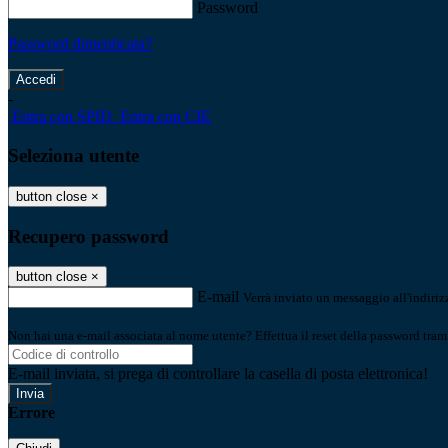
Password
Password dimenticata?
-
Entra con SPID
Entra con CIE
Seleziona utente
button close
×
Recupero password
button close
×
E-mail
Verrà inviato un messaggio all'indirizz
Non hai una e-mail associata al nome utente? Effettua il reset della password tram
E-mail inviata, si prega di controllare la casella di posta elettronica!
Errore