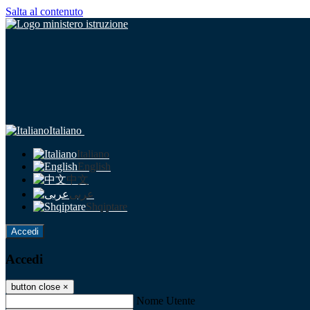
Salta al contenuto
Italiano
Italiano
English
中文
عربى
Shqiptare
Accedi
Accedi
button close
×
Nome Utente