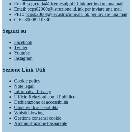
Email:
segreteria@liceorespighi.it
Link per inviare una mail
Email:
pcps02000t@istruzione.it
Link per inviare una mail
PEC:
pcps02000t@pec.istruzione.it
Link per inviare una mail
C.F.: 80008210330
Seguici su
Facebook
Twitter
Youtube
Instagram
Sezione Link Utili
Cookie policy
Note legali
Informativa Privacy
Ufficio Relazioni con il Pubblico
Dichiarazione di accessibilità
Obiettivi di accessibilità
Whistleblowing
Gestione consensi cookie
Amministrazione trasparente