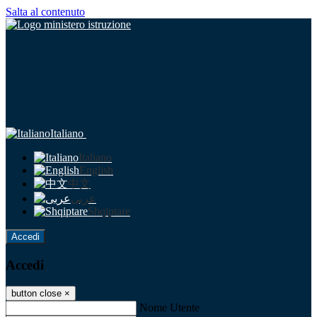
Salta al contenuto
Italiano
Italiano
English
中文
عربى
Shqiptare
Accedi
Accedi
button close
×
Nome Utente