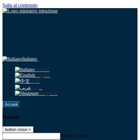
Salta al contenuto
Italiano
Italiano
English
中文
عربى
Shqiptare
Accedi
Accedi
button close
×
Nome Utente