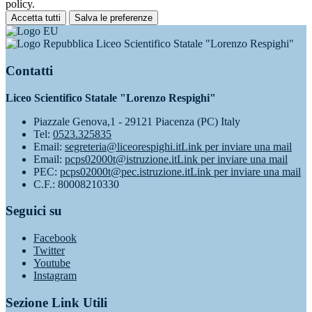
policy.
Accetta tutti
Salva le preferenze
Liceo Scientifico Statale "Lorenzo Respighi"
Contatti
Liceo Scientifico Statale "Lorenzo Respighi"
Piazzale Genova,1 - 29121 Piacenza (PC) Italy
Tel:
0523.325835
Email:
segreteria@liceorespighi.it
Link per inviare una mail
Email:
pcps02000t@istruzione.it
Link per inviare una mail
PEC:
pcps02000t@pec.istruzione.it
Link per inviare una mail
C.F.: 80008210330
Seguici su
Facebook
Twitter
Youtube
Instagram
Sezione Link Utili