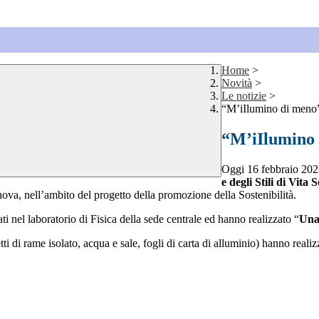
Home
>
Novità
>
Le notizie
>
“M’iIlumino di meno
“M’iIlumino
Oggi 16 febbraio 20
e degli Stili
di
Vita S
enova, nell’ambito del progetto della promozione della Sostenibilità.
ti nel laboratorio di Fisica della sede centrale ed hanno realizzato “
Una 
vetti di rame isolato, acqua e sale, fogli di carta di alluminio) hanno rea