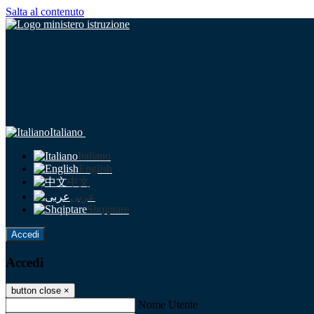
Salta al contenuto
Italiano
Italiano
English
中文
عربى
Shqiptare
Accedi
Accedi
button close
×
Nome Utente