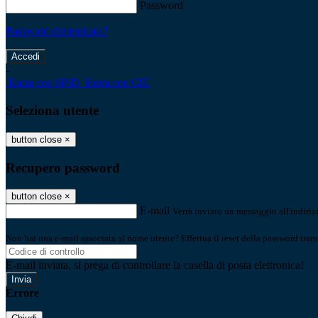
Password
Password dimenticata?
-
Entra con SPID
Entra con CIE
Seleziona utente
button close
×
Recupero password
button close
×
E-mail
Verrà inviato un messaggio all'indirizz
Non hai una e-mail associata al nome utente? Effettua il reset della password tram
E-mail inviata, si prega di controllare la casella di posta elettronica!
Errore