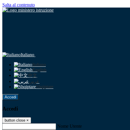
Salta al contenuto
Italiano
Italiano
English
中文
عربى
Shqiptare
Accedi
Accedi
button close
×
Nome Utente