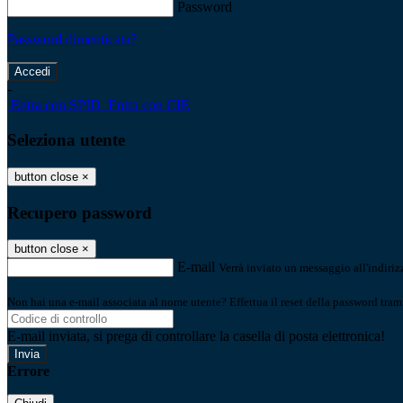
Password
Password dimenticata?
-
Entra con SPID
Entra con CIE
Seleziona utente
button close
×
Recupero password
button close
×
E-mail
Verrà inviato un messaggio all'indirizz
Non hai una e-mail associata al nome utente? Effettua il reset della password tram
E-mail inviata, si prega di controllare la casella di posta elettronica!
Errore