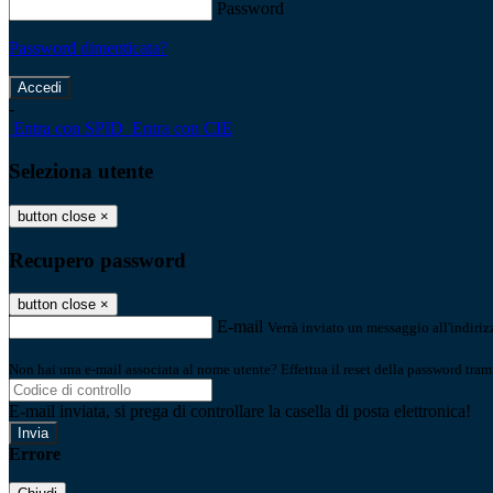
Password
Password dimenticata?
-
Entra con SPID
Entra con CIE
Seleziona utente
button close
×
Recupero password
button close
×
E-mail
Verrà inviato un messaggio all'indirizz
Non hai una e-mail associata al nome utente? Effettua il reset della password tram
E-mail inviata, si prega di controllare la casella di posta elettronica!
Errore