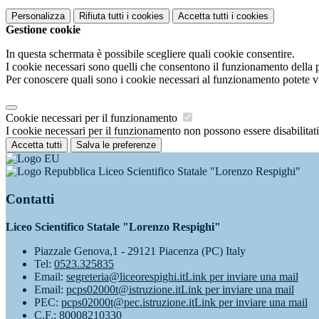
Personalizza
Rifiuta tutti
i cookies
Accetta tutti
i cookies
Gestione cookie
In questa schermata è possibile scegliere quali cookie consentire.
I cookie necessari sono quelli che consentono il funzionamento della pi
Per conoscere quali sono i cookie necessari al funzionamento potete v
Cookie necessari per il funzionamento
I cookie necessari per il funzionamento non possono essere disabilitati.
Accetta tutti
Salva le preferenze
Liceo Scientifico Statale "Lorenzo Respighi"
Contatti
Liceo Scientifico Statale "Lorenzo Respighi"
Piazzale Genova,1 - 29121 Piacenza (PC) Italy
Tel:
0523.325835
Email:
segreteria@liceorespighi.it
Link per inviare una mail
Email:
pcps02000t@istruzione.it
Link per inviare una mail
PEC:
pcps02000t@pec.istruzione.it
Link per inviare una mail
C.F.: 80008210330