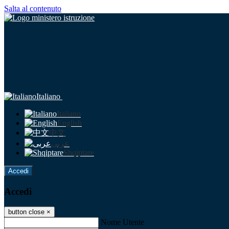
Salta al contenuto
Italiano
Italiano
English
中文
عربى
Shqiptare
Accedi
Accedi
button close
×
Nome Utente