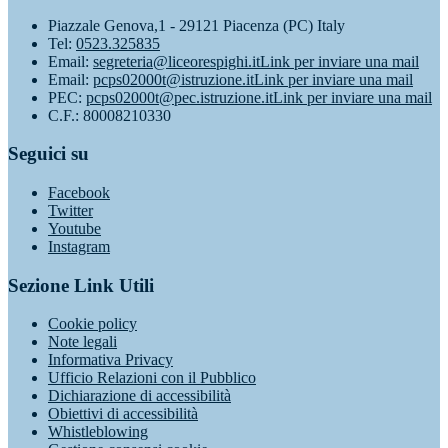
Piazzale Genova,1 - 29121 Piacenza (PC) Italy
Tel:
0523.325835
Email:
segreteria@liceorespighi.it
Link per inviare una mail
Email:
pcps02000t@istruzione.it
Link per inviare una mail
PEC:
pcps02000t@pec.istruzione.it
Link per inviare una mail
C.F.: 80008210330
Seguici su
Facebook
Twitter
Youtube
Instagram
Sezione Link Utili
Cookie policy
Note legali
Informativa Privacy
Ufficio Relazioni con il Pubblico
Dichiarazione di accessibilità
Obiettivi di accessibilità
Whistleblowing