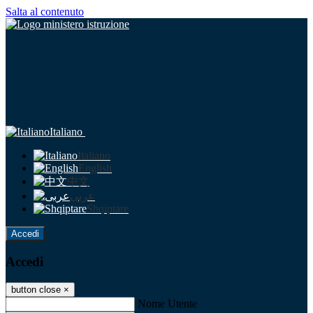
Salta al contenuto
Italiano
Italiano
English
中文
عربى
Shqiptare
Accedi
Accedi
button close
×
Nome Utente