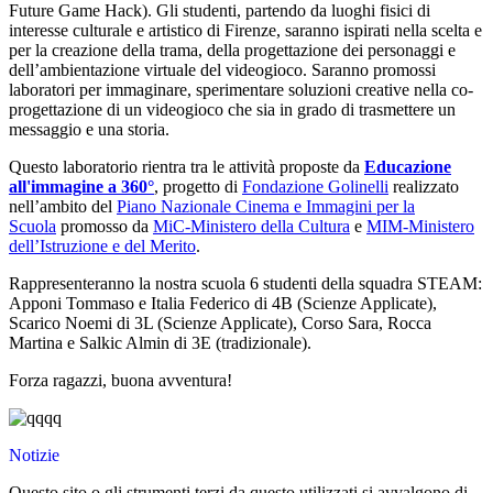
Future Game Hack). Gli studenti, partendo da luoghi fisici di
interesse culturale e artistico di Firenze, saranno ispirati nella scelta e
per la creazione della trama, della progettazione dei personaggi e
dell’ambientazione virtuale del videogioco. Saranno promossi
laboratori per immaginare, sperimentare soluzioni creative nella co-
progettazione di un videogioco che sia in grado di trasmettere un
messaggio e una storia.
Questo laboratorio rientra tra le attività proposte da
Educazione
all'immagine a 360°
, progetto di
Fondazione Golinelli
realizzato
nell’ambito del
Piano Nazionale Cinema e Immagini per la
Scuola
promosso da
MiC-Ministero della Cultura
e
MIM-Ministero
dell’Istruzione e del Merito
.
Rappresenteranno la nostra scuola 6 studenti della squadra STEAM:
Apponi Tommaso e Italia Federico di 4B (Scienze Applicate),
Scarico Noemi di 3L (Scienze Applicate), Corso Sara, Rocca
Martina e Salkic Almin di 3E (tradizionale).
Forza ragazzi, buona avventura!
Notizie
Questo sito o gli strumenti terzi da questo utilizzati si avvalgono di