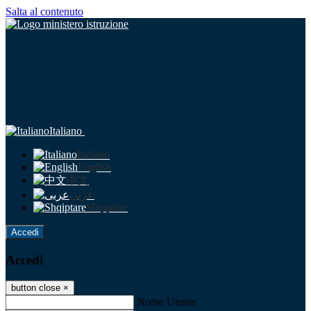
Salta al contenuto
Italiano
Italiano
English
中文
عربى
Shqiptare
Accedi
Accedi
button close
×
Nome Utente