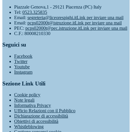
Piazzale Genova,1 - 29121 Piacenza (PC) Italy
Tel:
0523.325835
Email:
segreteria@liceorespighi.it
Link per inviare una mail
Email:
pcps02000t@istruzione.it
Link per inviare una mail
PEC:
pcps02000t@pec.istruzione.it
Link per inviare una mail
C.F.: 80008210330
Seguici su
Facebook
Twitter
Youtube
Instagram
Sezione Link Utili
Cookie policy
Note legali
Informativa Privacy
Ufficio Relazioni con il Pubblico
Dichiarazione di accessibilità
Obiettivi di accessibilità
Whistleblowing
Gestione consensi cookie