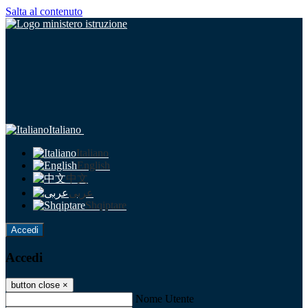
Salta al contenuto
Italiano
Italiano
English
中文
عربى
Shqiptare
Accedi
Accedi
button close
×
Nome Utente