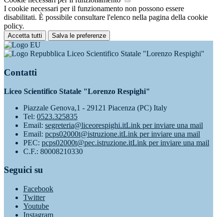
I cookie necessari per il funzionamento non possono essere
disabilitati. È possibile consultare l'elenco nella pagina della cookie
policy.
Accetta tutti
Salva le preferenze
Liceo Scientifico Statale "Lorenzo Respighi"
Contatti
Liceo Scientifico Statale "Lorenzo Respighi"
Piazzale Genova,1 - 29121 Piacenza (PC) Italy
Tel:
0523.325835
Email:
segreteria@liceorespighi.it
Link per inviare una mail
Email:
pcps02000t@istruzione.it
Link per inviare una mail
PEC:
pcps02000t@pec.istruzione.it
Link per inviare una mail
C.F.: 80008210330
Seguici su
Facebook
Twitter
Youtube
Instagram