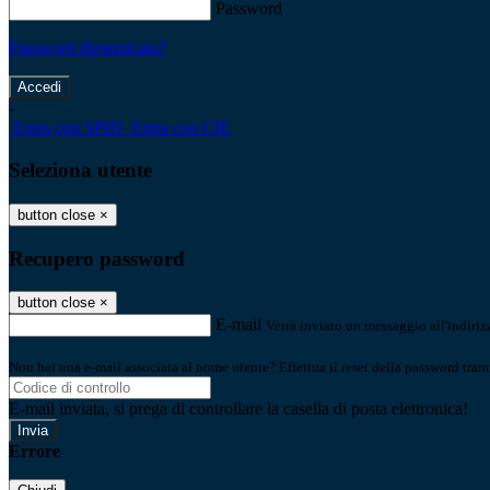
Password
Password dimenticata?
-
Entra con SPID
Entra con CIE
Seleziona utente
button close
×
Recupero password
button close
×
E-mail
Verrà inviato un messaggio all'indirizz
Non hai una e-mail associata al nome utente? Effettua il reset della password tram
E-mail inviata, si prega di controllare la casella di posta elettronica!
Errore