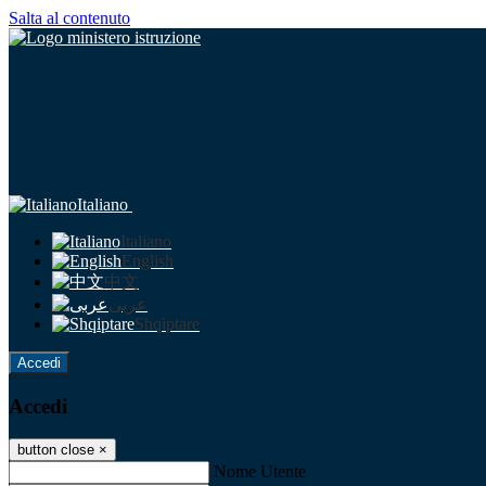
Salta al contenuto
Italiano
Italiano
English
中文
عربى
Shqiptare
Accedi
Accedi
button close
×
Nome Utente