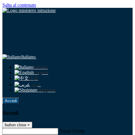
Salta al contenuto
Italiano
Italiano
English
中文
عربى
Shqiptare
Accedi
Accedi
button close
×
Nome Utente