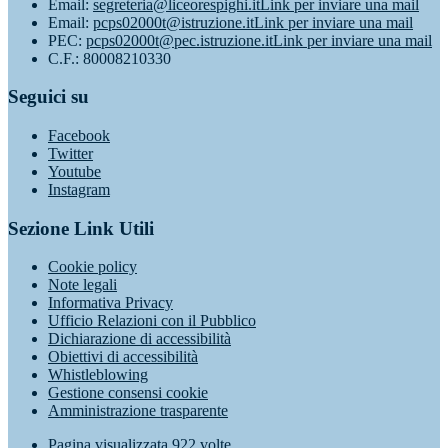
Email:
segreteria@liceorespighi.it
Link per inviare una mail
Email:
pcps02000t@istruzione.it
Link per inviare una mail
PEC:
pcps02000t@pec.istruzione.it
Link per inviare una mail
C.F.: 80008210330
Seguici su
Facebook
Twitter
Youtube
Instagram
Sezione Link Utili
Cookie policy
Note legali
Informativa Privacy
Ufficio Relazioni con il Pubblico
Dichiarazione di accessibilità
Obiettivi di accessibilità
Whistleblowing
Gestione consensi cookie
Amministrazione trasparente
Pagina visualizzata
922
volte