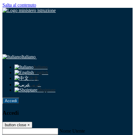
Salta al contenuto
Italiano
Italiano
English
中文
عربى
Shqiptare
Accedi
Accedi
button close
×
Nome Utente