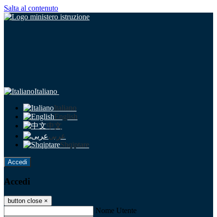
Salta al contenuto
Italiano
Italiano
English
中文
عربى
Shqiptare
Accedi
Accedi
button close
×
Nome Utente