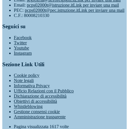
Email:
pcps02000t@istruzione.it
Link per inviare una mail
PEC:
pcps02000t@pec.istruzione.it
Link per inviare una mail
C.F.: 80008210330
Seguici su
Facebook
Twitter
Youtube
Instagram
Sezione Link Utili
Cookie policy
Note legali
Informativa Privacy
Ufficio Relazioni con il Pubblico
Dichiarazione di accessibilità
Obiettivi di accessibilità
Whistleblowing
Gestione consensi cookie
Amministrazione trasparente
Pagina visualizzata
1617
volte