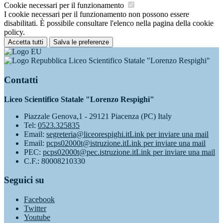
Cookie necessari per il funzionamento
I cookie necessari per il funzionamento non possono essere
disabilitati. È possibile consultare l'elenco nella pagina della cookie
policy.
Accetta tutti
Salva le preferenze
Liceo Scientifico Statale "Lorenzo Respighi"
Contatti
Liceo Scientifico Statale "Lorenzo Respighi"
Piazzale Genova,1 - 29121 Piacenza (PC) Italy
Tel:
0523.325835
Email:
segreteria@liceorespighi.it
Link per inviare una mail
Email:
pcps02000t@istruzione.it
Link per inviare una mail
PEC:
pcps02000t@pec.istruzione.it
Link per inviare una mail
C.F.: 80008210330
Seguici su
Facebook
Twitter
Youtube