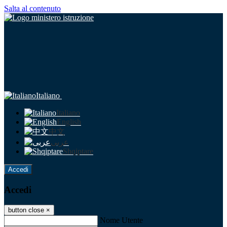
Salta al contenuto
Italiano
Italiano
English
中文
عربى
Shqiptare
Accedi
Accedi
button close
×
Nome Utente