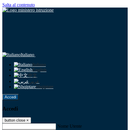
Salta al contenuto
Italiano
Italiano
English
中文
عربى
Shqiptare
Accedi
Accedi
button close
×
Nome Utente