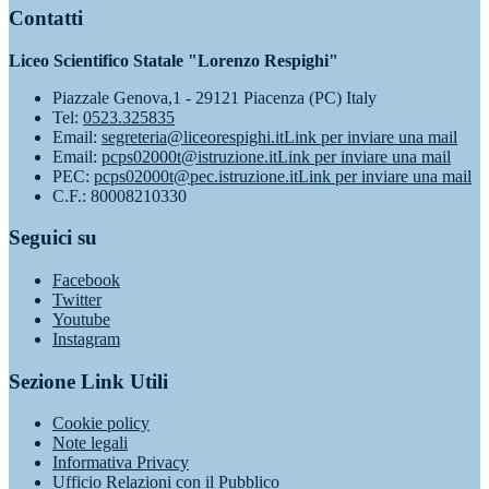
Contatti
Liceo Scientifico Statale "Lorenzo Respighi"
Piazzale Genova,1 - 29121 Piacenza (PC) Italy
Tel:
0523.325835
Email:
segreteria@liceorespighi.it
Link per inviare una mail
Email:
pcps02000t@istruzione.it
Link per inviare una mail
PEC:
pcps02000t@pec.istruzione.it
Link per inviare una mail
C.F.: 80008210330
Seguici su
Facebook
Twitter
Youtube
Instagram
Sezione Link Utili
Cookie policy
Note legali
Informativa Privacy
Ufficio Relazioni con il Pubblico