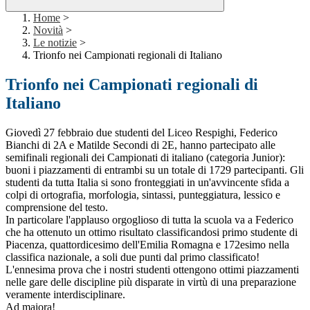
Home
>
Novità
>
Le notizie
>
Trionfo nei Campionati regionali di Italiano
Trionfo nei Campionati regionali di
Italiano
Giovedì 27 febbraio due studenti del Liceo Respighi, Federico
Bianchi di 2A e Matilde Secondi di 2E, hanno partecipato alle
semifinali regionali dei Campionati di italiano (categoria Junior):
buoni i piazzamenti di entrambi su un totale di 1729 partecipanti. Gli
studenti da tutta Italia si sono fronteggiati in un'avvincente sfida a
colpi di ortografia, morfologia, sintassi, punteggiatura, lessico e
comprensione del testo.
In particolare l'applauso orgoglioso di tutta la scuola va a Federico
che ha ottenuto un ottimo risultato classificandosi primo studente di
Piacenza, quattordicesimo dell'Emilia Romagna e 172esimo nella
classifica nazionale, a soli due punti dal primo classificato!
L'ennesima prova che i nostri studenti ottengono ottimi piazzamenti
nelle gare delle discipline più disparate in virtù di una preparazione
veramente interdisciplinare.
Ad maiora!