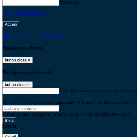
Password
Password dimenticata?
-
Entra con SPID
Entra con CIE
Seleziona utente
button close
×
Recupero password
button close
×
E-mail
Verrà inviato un messaggio all'indirizz
Non hai una e-mail associata al nome utente? Effettua il reset della password tram
E-mail inviata, si prega di controllare la casella di posta elettronica!
Errore