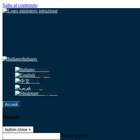
Salta al contenuto
Italiano
Italiano
English
中文
عربى
Shqiptare
Accedi
Accedi
button close
×
Nome Utente