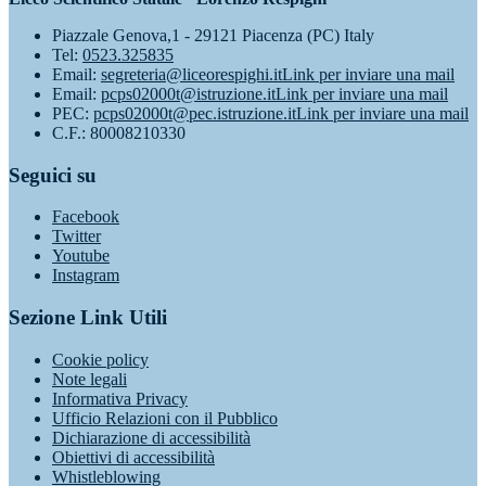
Piazzale Genova,1 - 29121 Piacenza (PC) Italy
Tel:
0523.325835
Email:
segreteria@liceorespighi.it
Link per inviare una mail
Email:
pcps02000t@istruzione.it
Link per inviare una mail
PEC:
pcps02000t@pec.istruzione.it
Link per inviare una mail
C.F.: 80008210330
Seguici su
Facebook
Twitter
Youtube
Instagram
Sezione Link Utili
Cookie policy
Note legali
Informativa Privacy
Ufficio Relazioni con il Pubblico
Dichiarazione di accessibilità
Obiettivi di accessibilità
Whistleblowing