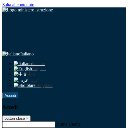
Salta al contenuto
Italiano
Italiano
English
中文
عربى
Shqiptare
Accedi
Accedi
button close
×
Nome Utente