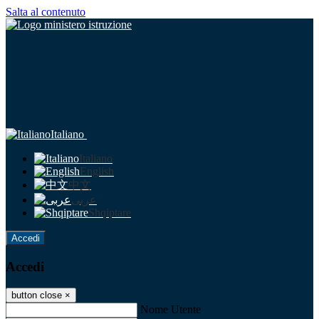
Salta al contenuto
Italiano
Italiano
English
中文
عربى
Shqiptare
Accedi
Accedi
button close
×
Nome Utente