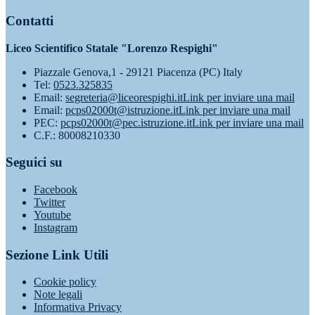
Contatti
Liceo Scientifico Statale "Lorenzo Respighi"
Piazzale Genova,1 - 29121 Piacenza (PC) Italy
Tel:
0523.325835
Email:
segreteria@liceorespighi.it
Link per inviare una mail
Email:
pcps02000t@istruzione.it
Link per inviare una mail
PEC:
pcps02000t@pec.istruzione.it
Link per inviare una mail
C.F.: 80008210330
Seguici su
Facebook
Twitter
Youtube
Instagram
Sezione Link Utili
Cookie policy
Note legali
Informativa Privacy