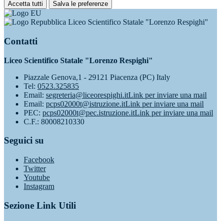
Accetta tutti
Salva le preferenze
Liceo Scientifico Statale "Lorenzo Respighi"
Contatti
Liceo Scientifico Statale "Lorenzo Respighi"
Piazzale Genova,1 - 29121 Piacenza (PC) Italy
Tel:
0523.325835
Email:
segreteria@liceorespighi.it
Link per inviare una mail
Email:
pcps02000t@istruzione.it
Link per inviare una mail
PEC:
pcps02000t@pec.istruzione.it
Link per inviare una mail
C.F.: 80008210330
Seguici su
Facebook
Twitter
Youtube
Instagram
Sezione Link Utili