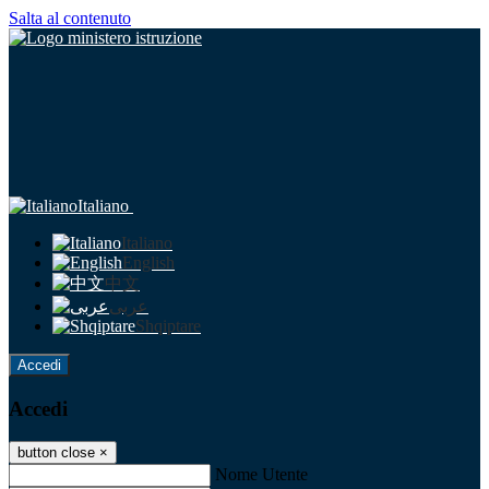
Salta al contenuto
Italiano
Italiano
English
中文
عربى
Shqiptare
Accedi
Accedi
button close
×
Nome Utente