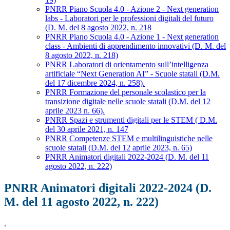
PNRR Piano Scuola 4.0 - Azione 2 - Next generation
labs - Laboratori per le professioni digitali del futuro
(D. M. del 8 agosto 2022, n. 218
PNRR Piano Scuola 4.0 - Azione 1 - Next generation
class - Ambienti di apprendimento innovativi (D. M. del
8 agosto 2022, n. 218)
PNRR Laboratori di orientamento sull’intelligenza
artificiale “Next Generation AI” - Scuole statali (D.M.
del 17 dicembre 2024, n. 258).
PNRR Formazione del personale scolastico per la
transizione digitale nelle scuole statali (D.M. del 12
aprile 2023 n. 66).
PNRR Spazi e strumenti digitali per le STEM ( D.M.
del 30 aprile 2021, n. 147
PNRR Competenze STEM e multilinguistiche nelle
scuole statali (D.M. del 12 aprile 2023, n. 65)
PNRR Animatori digitali 2022-2024 (D. M. del 11
agosto 2022, n. 222)
PNRR Animatori digitali 2022-2024 (D.
M. del 11 agosto 2022, n. 222)
.