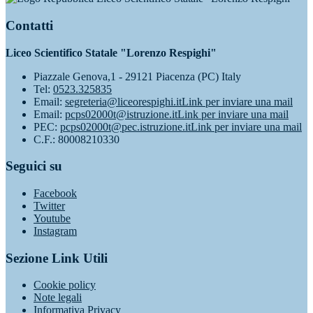
Contatti
Liceo Scientifico Statale "Lorenzo Respighi"
Piazzale Genova,1 - 29121 Piacenza (PC) Italy
Tel:
0523.325835
Email:
segreteria@liceorespighi.it
Link per inviare una mail
Email:
pcps02000t@istruzione.it
Link per inviare una mail
PEC:
pcps02000t@pec.istruzione.it
Link per inviare una mail
C.F.: 80008210330
Seguici su
Facebook
Twitter
Youtube
Instagram
Sezione Link Utili
Cookie policy
Note legali
Informativa Privacy