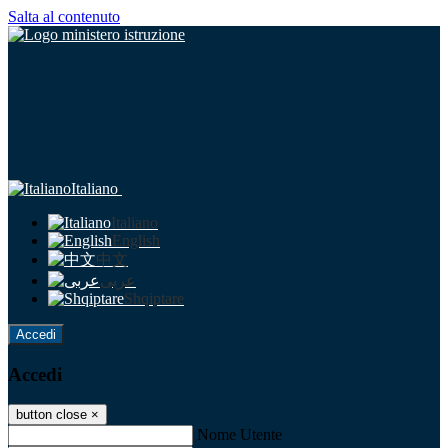
Salta al contenuto
Italiano
Italiano
English
中文
عربى
Shqiptare
Accedi
Accedi
button close
×
Nome Utente