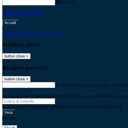
Password
Password dimenticata?
-
Entra con SPID
Entra con CIE
Seleziona utente
button close
×
Recupero password
button close
×
E-mail
Verrà inviato un messaggio all'indirizz
Non hai una e-mail associata al nome utente? Effettua il reset della password tram
E-mail inviata, si prega di controllare la casella di posta elettronica!
Errore