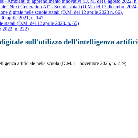
s - Ambienti di apprendimento innovativi (D. M. del 8 agosto 2022, n.
ciale “Next Generation AI” - Scuole statali (D.M. del 17 dicembre 2024,
ne digitale nelle scuole statali (D.M. del 12 aprile 2023 n. 66).
30 aprile 2021, n. 147
statali (D.M. del 12 aprile 2023, n. 65)
 2022, n. 222)
gitale sull'utilizzo dell'intelligenza artif
ntelligenza artificiale nella scuola (D.M. 11 novembre 2025, n. 219)