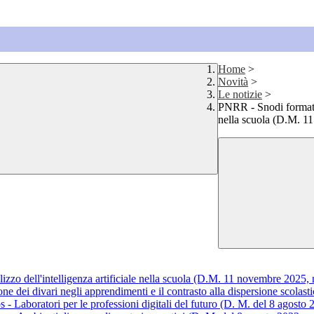
Home
>
Novità
>
Le notizie
>
PNRR - Snodi formativi 
nella scuola (D.M. 1
ilizzo dell'intelligenza artificiale nella scuola (D.M. 11 novembre 2025, 
e dei divari negli apprendimenti e il contrasto alla dispersione scolast
 Laboratori per le professioni digitali del futuro (D. M. del 8 agosto 