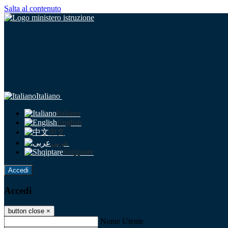
Salta al contenuto
Italiano
Italiano
English
中文
عربى
Shqiptare
Accedi
Accedi
button close
×
Nome Utente