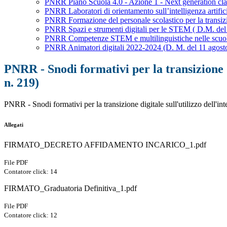
PNRR Piano Scuola 4.0 - Azione 1 - Next generation clas
PNRR Laboratori di orientamento sull’intelligenza artifi
PNRR Formazione del personale scolastico per la transizio
PNRR Spazi e strumenti digitali per le STEM ( D.M. del 
PNRR Competenze STEM e multilinguistiche nelle scuole 
PNRR Animatori digitali 2022-2024 (D. M. del 11 agosto
PNRR - Snodi formativi per la transizione di
n. 219)
PNRR - Snodi formativi per la transizione digitale sull'utilizzo dell'i
Allegati
FIRMATO_DECRETO AFFIDAMENTO INCARICO_1.pdf
File PDF
Contatore click: 14
FIRMATO_Graduatoria Definitiva_1.pdf
File PDF
Contatore click: 12