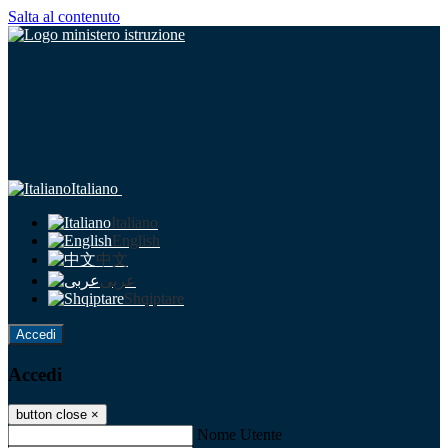
Salta al contenuto
Italiano
Italiano
English
中文
عربى
Shqiptare
Accedi
Accedi
button close
×
Nome Utente