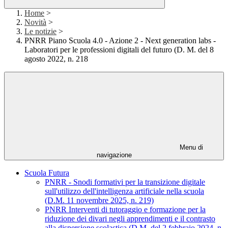
Home
>
Novità
>
Le notizie
>
PNRR Piano Scuola 4.0 - Azione 2 - Next generation labs -
Laboratori per le professioni digitali del futuro (D. M. del 8
agosto 2022, n. 218
Menu di
navigazione
Scuola Futura
PNRR - Snodi formativi per la transizione digitale
sull'utilizzo dell'intelligenza artificiale nella scuola
(D.M. 11 novembre 2025, n. 219)
PNRR Interventi di tutoraggio e formazione per la
riduzione dei divari negli apprendimenti e il contrasto
alla dispersione scolastica (D.M. del 2 febbraio 2024, n.