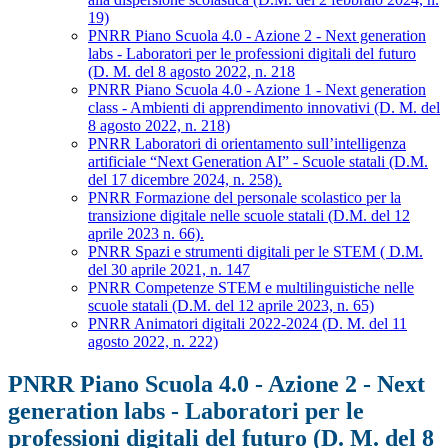
19)
PNRR Piano Scuola 4.0 - Azione 2 - Next generation
labs - Laboratori per le professioni digitali del futuro
(D. M. del 8 agosto 2022, n. 218
PNRR Piano Scuola 4.0 - Azione 1 - Next generation
class - Ambienti di apprendimento innovativi (D. M. del
8 agosto 2022, n. 218)
PNRR Laboratori di orientamento sull’intelligenza
artificiale “Next Generation AI” - Scuole statali (D.M.
del 17 dicembre 2024, n. 258).
PNRR Formazione del personale scolastico per la
transizione digitale nelle scuole statali (D.M. del 12
aprile 2023 n. 66).
PNRR Spazi e strumenti digitali per le STEM ( D.M.
del 30 aprile 2021, n. 147
PNRR Competenze STEM e multilinguistiche nelle
scuole statali (D.M. del 12 aprile 2023, n. 65)
PNRR Animatori digitali 2022-2024 (D. M. del 11
agosto 2022, n. 222)
PNRR Piano Scuola 4.0 - Azione 2 - Next
generation labs - Laboratori per le
professioni digitali del futuro (D. M. del 8