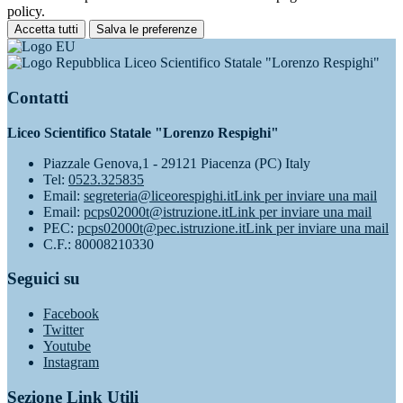
policy.
Accetta tutti
Salva le preferenze
Liceo Scientifico Statale "Lorenzo Respighi"
Contatti
Liceo Scientifico Statale "Lorenzo Respighi"
Piazzale Genova,1 - 29121 Piacenza (PC) Italy
Tel:
0523.325835
Email:
segreteria@liceorespighi.it
Link per inviare una mail
Email:
pcps02000t@istruzione.it
Link per inviare una mail
PEC:
pcps02000t@pec.istruzione.it
Link per inviare una mail
C.F.: 80008210330
Seguici su
Facebook
Twitter
Youtube
Instagram
Sezione Link Utili