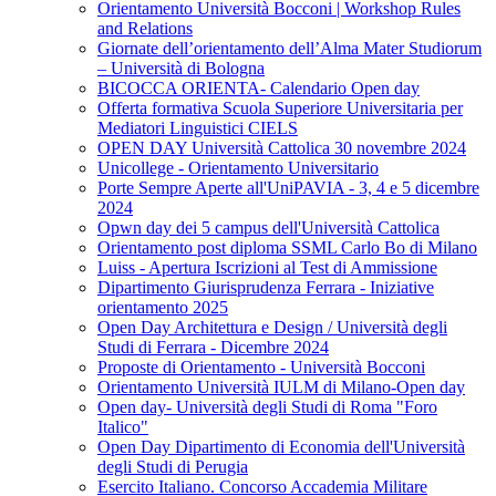
Orientamento Università Bocconi | Workshop Rules
and Relations
Giornate dell’orientamento dell’Alma Mater Studiorum
– Università di Bologna
BICOCCA ORIENTA- Calendario Open day
Offerta formativa Scuola Superiore Universitaria per
Mediatori Linguistici CIELS
OPEN DAY Università Cattolica 30 novembre 2024
Unicollege - Orientamento Universitario
Porte Sempre Aperte all'UniPAVIA - 3, 4 e 5 dicembre
2024
Opwn day dei 5 campus dell'Università Cattolica
Orientamento post diploma SSML Carlo Bo di Milano
Luiss - Apertura Iscrizioni al Test di Ammissione
Dipartimento Giurisprudenza Ferrara - Iniziative
orientamento 2025
Open Day Architettura e Design / Università degli
Studi di Ferrara - Dicembre 2024
Proposte di Orientamento - Università Bocconi
Orientamento Università IULM di Milano-Open day
Open day- Università degli Studi di Roma "Foro
Italico"
Open Day Dipartimento di Economia dell'Università
degli Studi di Perugia
Esercito Italiano. Concorso Accademia Militare