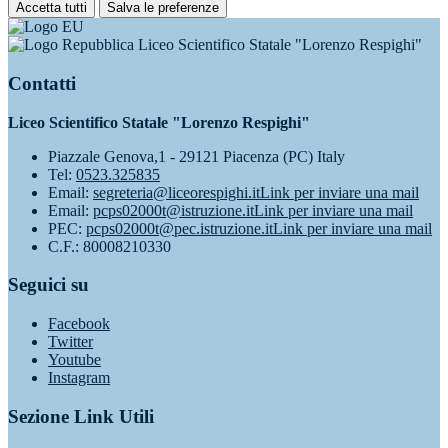
Accetta tutti
Salva le preferenze
Liceo Scientifico Statale "Lorenzo Respighi"
Contatti
Liceo Scientifico Statale "Lorenzo Respighi"
Piazzale Genova,1 - 29121 Piacenza (PC) Italy
Tel:
0523.325835
Email:
segreteria@liceorespighi.it
Link per inviare una mail
Email:
pcps02000t@istruzione.it
Link per inviare una mail
PEC:
pcps02000t@pec.istruzione.it
Link per inviare una mail
C.F.: 80008210330
Seguici su
Facebook
Twitter
Youtube
Instagram
Sezione Link Utili