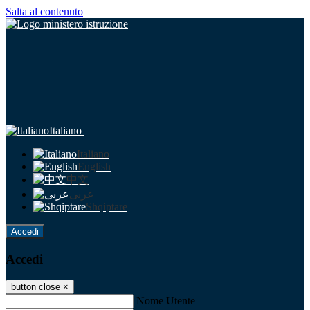
Salta al contenuto
Italiano
Italiano
English
中文
عربى
Shqiptare
Accedi
Accedi
button close
×
Nome Utente