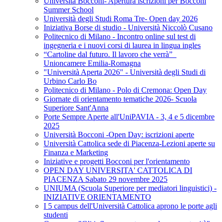
Università Bocconi- Apertura iscrizioni per Bocconi
Summer School
Università degli Studi Roma Tre- Open day 2026
Iniziativa Borse di studio - Università Niccolò Cusano
Politecnico di Milano - Incontro online sul test di
ingegneria e i nuovi corsi di laurea in lingua ingles
“Cartoline dal futuro. Il lavoro che verrà”_
Unioncamere Emilia-Romagna
"Università Aperta 2026" - Università degli Studi di
Urbino Carlo Bo
Politecnico di Milano - Polo di Cremona: Open Day
Giornate di orientamento tematiche 2026- Scuola
Superiore Sant'Anna
Porte Sempre Aperte all'UniPAVIA - 3, 4 e 5 dicembre
2025
Università Bocconi -Open Day: iscrizioni aperte
Università Cattolica sede di Piacenza-Lezioni aperte su
Finanza e Marketing
Iniziative e progetti Bocconi per l'orientamento
OPEN DAY UNIVERSITA' CATTOLICA DI
PIACENZA Sabato 29 novembre 2025
UNIUMA (Scuola Superiore per mediatori linguistici) -
INIZIATIVE ORIENTAMENTO
I 5 campus dell'Università Cattolica aprono le porte agli
studenti