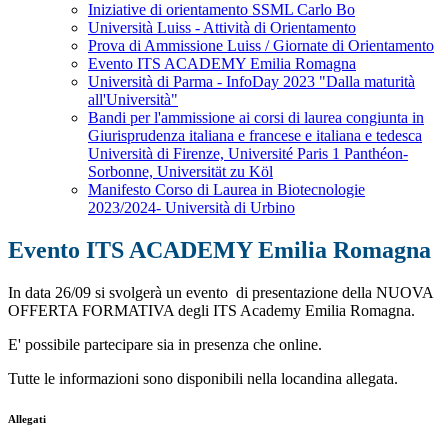
Iniziative di orientamento SSML Carlo Bo
Università Luiss - Attività di Orientamento
Prova di Ammissione Luiss / Giornate di Orientamento
Evento ITS ACADEMY Emilia Romagna
Università di Parma - InfoDay 2023 "Dalla maturità
all'Università"
Bandi per l'ammissione ai corsi di laurea congiunta in
Giurisprudenza italiana e francese e italiana e tedesca
Università di Firenze, Université Paris 1 Panthéon-
Sorbonne, Universität zu Köl
Manifesto Corso di Laurea in Biotecnologie
2023/2024- Università di Urbino
Evento ITS ACADEMY Emilia Romagna
In data 26/09 si svolgerà un evento di presentazione della NUOVA
OFFERTA FORMATIVA degli ITS Academy Emilia Romagna.
E' possibile partecipare sia in presenza che online.
Tutte le informazioni sono disponibili nella locandina allegata.
Allegati