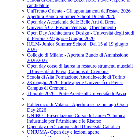
candidature
UniTrento Orienta - Gli appuntamenti dell'estate 2026
Apertura Bando Summer School Ducati 2026
Open day Accademia delle Belle Arti di Brera
Università Ca' Foscari Venezia | Orientamento
Open Day Architettura e Design - Università degli studi
di Ferrara / Maggio e Giugno 2026
IULM- Junior Summer School | Dal 15 al 19 giugno
2026
Collegio di Milano - Apertura Bando di Ammissione
2026/2027
Open day corso di laurea in restauro strumenti musciali
- Univesrità di Pavia, Campus di Cremona
Scuola di Alta Formazione Attoriale-sede di Torino
23 maggio 2026. Porte aperte Università di Pavia-
Campus di Cremona
11 aprile 2026 - Porte Aperte all'Università di Pavia
Politecnico di Milano - Apertura iscrizioni agli Open
Day 2026
UNIBO - Presentazione Corso di Laurea “Chimica
Industriale per l’Ambiente e le Risorse
Open day dei 5 campus dell'Università Cattolica
UNIUMA- Open day e lezioni aperte