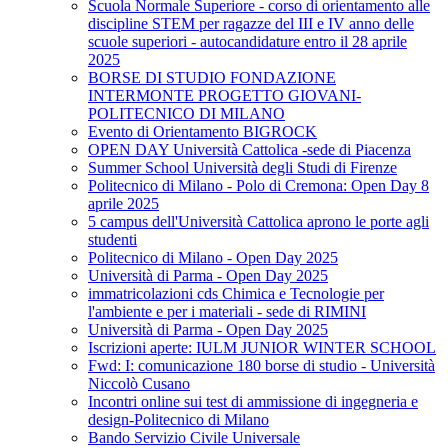
Scuola Normale Superiore - corso di orientamento alle
discipline STEM per ragazze del III e IV anno delle
scuole superiori - autocandidature entro il 28 aprile
2025
BORSE DI STUDIO FONDAZIONE
INTERMONTE PROGETTO GIOVANI-
POLITECNICO DI MILANO
Evento di Orientamento BIGROCK
OPEN DAY Università Cattolica -sede di Piacenza
Summer School Università degli Studi di Firenze
Politecnico di Milano - Polo di Cremona: Open Day 8
aprile 2025
5 campus dell'Università Cattolica aprono le porte agli
studenti
Politecnico di Milano - Open Day 2025
Università di Parma - Open Day 2025
immatricolazioni cds Chimica e Tecnologie per
l'ambiente e per i materiali - sede di RIMINI
Università di Parma - Open Day 2025
Iscrizioni aperte: IULM JUNIOR WINTER SCHOOL
Fwd: I: comunicazione 180 borse di studio - Università
Niccolò Cusano
Incontri online sui test di ammissione di ingegneria e
design-Politecnico di Milano
Bando Servizio Civile Universale