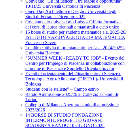
Convegno "Gli influencer.... tra regole e opportunità"
10/11/25 Università Cattolica di Piacenza
Open Day Architettura e Design / Università degli
Studi di Ferrara - Dicembre 2025
Orientamento universitario Luiss – Offerta formativa
dei corsi di laurea triennali e magistrali a ciclo unico
15 borse di studio per studenti matematica a.a. 2025-26/
ISTITUTO NAZIONALE DI ALTA MATEMATICA
Francesco Severi
Le ultime attività di orientamento per l'a.a. 2024/2025!-
Università Bocconi
"SUMMER WEEK - READY TO JOB" - Evento del
Centro per l'Impiego di Piacenza in collaborazione con
Comune di Piacenza e Sportello Orienta Giovani
Eventi di orientamento del Dipartimento di Scienze e
Tecnologie Agro-Alimentari (DISTAL)- Università di
Bologna
Studenti con le stellette” – Campo estivo
Bando Ammissione 2025/26 al Collegio Einaudi di
Torino
Collegio di Milano - Apertura bando di ammissione
2025/2026
14 BORSE DI STUDIO FONDAZIONE
INTERMONTE PROGETTO GIOVANI -
SCADENZA BANDO 10 GIUGNO 2025