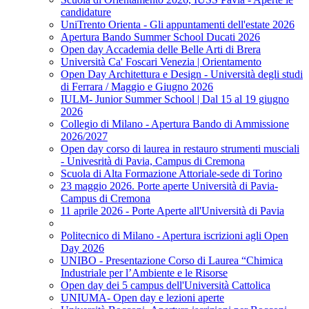
candidature
UniTrento Orienta - Gli appuntamenti dell'estate 2026
Apertura Bando Summer School Ducati 2026
Open day Accademia delle Belle Arti di Brera
Università Ca' Foscari Venezia | Orientamento
Open Day Architettura e Design - Università degli studi
di Ferrara / Maggio e Giugno 2026
IULM- Junior Summer School | Dal 15 al 19 giugno
2026
Collegio di Milano - Apertura Bando di Ammissione
2026/2027
Open day corso di laurea in restauro strumenti musciali
- Univesrità di Pavia, Campus di Cremona
Scuola di Alta Formazione Attoriale-sede di Torino
23 maggio 2026. Porte aperte Università di Pavia-
Campus di Cremona
11 aprile 2026 - Porte Aperte all'Università di Pavia
Politecnico di Milano - Apertura iscrizioni agli Open
Day 2026
UNIBO - Presentazione Corso di Laurea “Chimica
Industriale per l’Ambiente e le Risorse
Open day dei 5 campus dell'Università Cattolica
UNIUMA- Open day e lezioni aperte