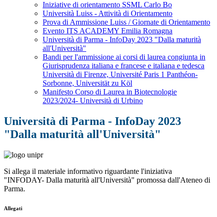
Iniziative di orientamento SSML Carlo Bo
Università Luiss - Attività di Orientamento
Prova di Ammissione Luiss / Giornate di Orientamento
Evento ITS ACADEMY Emilia Romagna
Università di Parma - InfoDay 2023 "Dalla maturità
all'Università"
Bandi per l'ammissione ai corsi di laurea congiunta in
Giurisprudenza italiana e francese e italiana e tedesca
Università di Firenze, Université Paris 1 Panthéon-
Sorbonne, Universität zu Köl
Manifesto Corso di Laurea in Biotecnologie
2023/2024- Università di Urbino
Università di Parma - InfoDay 2023
"Dalla maturità all'Università"
Si allega il materiale informativo riguardante l'iniziativa
"INFODAY- Dalla maturità all'Università" promossa dall'Ateneo di
Parma.
Allegati