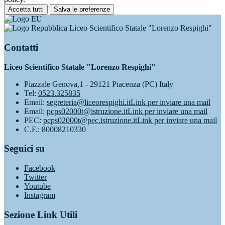
Accetta tutti
Salva le preferenze
Liceo Scientifico Statale "Lorenzo Respighi"
Contatti
Liceo Scientifico Statale "Lorenzo Respighi"
Piazzale Genova,1 - 29121 Piacenza (PC) Italy
Tel:
0523.325835
Email:
segreteria@liceorespighi.it
Link per inviare una mail
Email:
pcps02000t@istruzione.it
Link per inviare una mail
PEC:
pcps02000t@pec.istruzione.it
Link per inviare una mail
C.F.: 80008210330
Seguici su
Facebook
Twitter
Youtube
Instagram
Sezione Link Utili