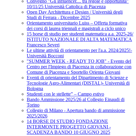
Convegno "Gli influencer.... tra regole e opportunità"
10/11/25 Università Cattolica di Piacenza
Open Day Architettura e Design / Università degli
Studi di Ferrara - Dicembre 2025
Orientamento universitario Luiss – Offerta formativa
dei corsi di laurea triennali e magistrali a ciclo unico
15 borse di studio per studenti matematica a.a. 2025-26/
ISTITUTO NAZIONALE DI ALTA MATEMATICA
Francesco Severi
Le ultime attività di orientamento per l'a.a. 2024/2025!-
Università Bocconi
"SUMMER WEEK - READY TO JOB" - Evento del
Centro per l'Impiego di Piacenza in collaborazione con
Comune di Piacenza e Sportello Orienta Giovani
Eventi di orientamento del Dipartimento di Scienze e
Tecnologie Agro-Alimentari (DISTAL)- Università di
Bologna
Studenti con le stellette” – Campo estivo
Bando Ammissione 2025/26 al Collegio Einaudi di
Torino
Collegio di Milano - Apertura bando di ammissione
2025/2026
14 BORSE DI STUDIO FONDAZIONE
INTERMONTE PROGETTO GIOVANI -
SCADENZA BANDO 10 GIUGNO 2025