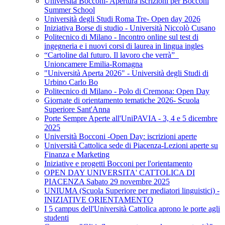
Università Bocconi- Apertura iscrizioni per Bocconi
Summer School
Università degli Studi Roma Tre- Open day 2026
Iniziativa Borse di studio - Università Niccolò Cusano
Politecnico di Milano - Incontro online sul test di
ingegneria e i nuovi corsi di laurea in lingua ingles
“Cartoline dal futuro. Il lavoro che verrà”_
Unioncamere Emilia-Romagna
"Università Aperta 2026" - Università degli Studi di
Urbino Carlo Bo
Politecnico di Milano - Polo di Cremona: Open Day
Giornate di orientamento tematiche 2026- Scuola
Superiore Sant'Anna
Porte Sempre Aperte all'UniPAVIA - 3, 4 e 5 dicembre
2025
Università Bocconi -Open Day: iscrizioni aperte
Università Cattolica sede di Piacenza-Lezioni aperte su
Finanza e Marketing
Iniziative e progetti Bocconi per l'orientamento
OPEN DAY UNIVERSITA' CATTOLICA DI
PIACENZA Sabato 29 novembre 2025
UNIUMA (Scuola Superiore per mediatori linguistici) -
INIZIATIVE ORIENTAMENTO
I 5 campus dell'Università Cattolica aprono le porte agli
studenti