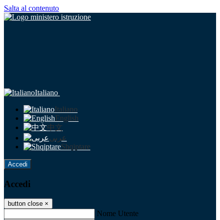
Salta al contenuto
Italiano
Italiano
English
中文
عربى
Shqiptare
Accedi
Accedi
button close
×
Nome Utente