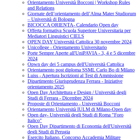
Orientamento Università Bocconi | Workshop Rules
and Relations
Giornate dell’orientamento dell’Alma Mater Studiorum
– Università di Bologna
BICOCCA ORIENTA- Calendario Open day
Offerta formativa Scuola Superiore Universitaria per
Mediatori Linguistici CIELS
OPEN DAY Università Cattolica 30 novembre 2024
Unicollege - Orientamento Universitario
Porte Sempre Aperte all'UniPAVIA - 3, 4 e 5 dicembre
2024
Opwn day dei 5 campus dell'Università Cattolica
Orientamento post diploma SSML Carlo Bo di Milano
Luiss - Apertura Iscrizioni al Test di Ammissione
Dipartimento Giurisprudenza Ferrara - Iniziative
orientamento 2025
Open Day Architettura e Design / Università degli
Studi di Ferrara - Dicembre 2024
Proposte di Orientamento - Università Bocconi
Orientamento Università IULM di Milano-Open day
Open day- Università degli Studi di Roma "Foro
Italico"
Open Day Dipartimento di Economia dell'Università
degli Studi di Perugia
Esercito Italiano. Concorso Accademia Militare