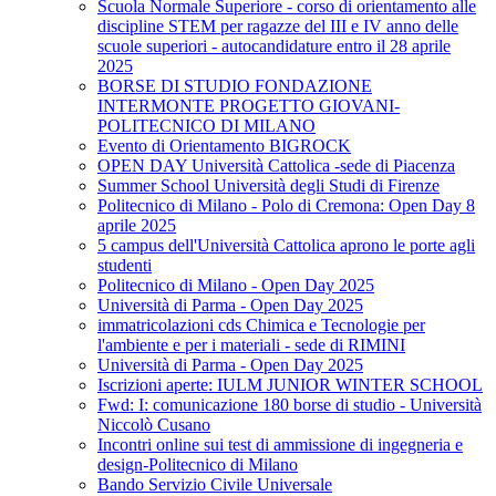
Scuola Normale Superiore - corso di orientamento alle
discipline STEM per ragazze del III e IV anno delle
scuole superiori - autocandidature entro il 28 aprile
2025
BORSE DI STUDIO FONDAZIONE
INTERMONTE PROGETTO GIOVANI-
POLITECNICO DI MILANO
Evento di Orientamento BIGROCK
OPEN DAY Università Cattolica -sede di Piacenza
Summer School Università degli Studi di Firenze
Politecnico di Milano - Polo di Cremona: Open Day 8
aprile 2025
5 campus dell'Università Cattolica aprono le porte agli
studenti
Politecnico di Milano - Open Day 2025
Università di Parma - Open Day 2025
immatricolazioni cds Chimica e Tecnologie per
l'ambiente e per i materiali - sede di RIMINI
Università di Parma - Open Day 2025
Iscrizioni aperte: IULM JUNIOR WINTER SCHOOL
Fwd: I: comunicazione 180 borse di studio - Università
Niccolò Cusano
Incontri online sui test di ammissione di ingegneria e
design-Politecnico di Milano
Bando Servizio Civile Universale