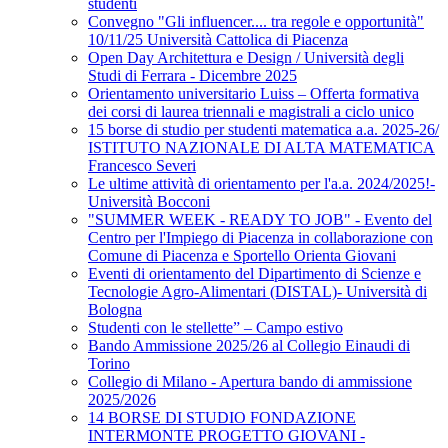
studenti
Convegno "Gli influencer.... tra regole e opportunità"
10/11/25 Università Cattolica di Piacenza
Open Day Architettura e Design / Università degli
Studi di Ferrara - Dicembre 2025
Orientamento universitario Luiss – Offerta formativa
dei corsi di laurea triennali e magistrali a ciclo unico
15 borse di studio per studenti matematica a.a. 2025-26/
ISTITUTO NAZIONALE DI ALTA MATEMATICA
Francesco Severi
Le ultime attività di orientamento per l'a.a. 2024/2025!-
Università Bocconi
"SUMMER WEEK - READY TO JOB" - Evento del
Centro per l'Impiego di Piacenza in collaborazione con
Comune di Piacenza e Sportello Orienta Giovani
Eventi di orientamento del Dipartimento di Scienze e
Tecnologie Agro-Alimentari (DISTAL)- Università di
Bologna
Studenti con le stellette” – Campo estivo
Bando Ammissione 2025/26 al Collegio Einaudi di
Torino
Collegio di Milano - Apertura bando di ammissione
2025/2026
14 BORSE DI STUDIO FONDAZIONE
INTERMONTE PROGETTO GIOVANI -