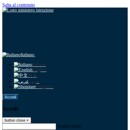
Salta al contenuto
Italiano
Italiano
English
中文
عربى
Shqiptare
Accedi
Accedi
button close
×
Nome Utente