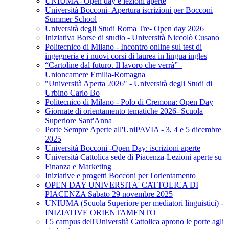
UNIUMA- Open day e lezioni aperte
Università Bocconi- Apertura iscrizioni per Bocconi
Summer School
Università degli Studi Roma Tre- Open day 2026
Iniziativa Borse di studio - Università Niccolò Cusano
Politecnico di Milano - Incontro online sul test di
ingegneria e i nuovi corsi di laurea in lingua ingles
“Cartoline dal futuro. Il lavoro che verrà”_
Unioncamere Emilia-Romagna
"Università Aperta 2026" - Università degli Studi di
Urbino Carlo Bo
Politecnico di Milano - Polo di Cremona: Open Day
Giornate di orientamento tematiche 2026- Scuola
Superiore Sant'Anna
Porte Sempre Aperte all'UniPAVIA - 3, 4 e 5 dicembre
2025
Università Bocconi -Open Day: iscrizioni aperte
Università Cattolica sede di Piacenza-Lezioni aperte su
Finanza e Marketing
Iniziative e progetti Bocconi per l'orientamento
OPEN DAY UNIVERSITA' CATTOLICA DI
PIACENZA Sabato 29 novembre 2025
UNIUMA (Scuola Superiore per mediatori linguistici) -
INIZIATIVE ORIENTAMENTO
I 5 campus dell'Università Cattolica aprono le porte agli