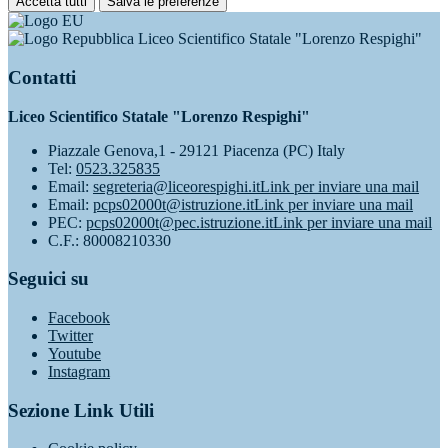
Accetta tutti
Salva le preferenze
Liceo Scientifico Statale "Lorenzo Respighi"
Contatti
Liceo Scientifico Statale "Lorenzo Respighi"
Piazzale Genova,1 - 29121 Piacenza (PC) Italy
Tel:
0523.325835
Email:
segreteria@liceorespighi.it
Link per inviare una mail
Email:
pcps02000t@istruzione.it
Link per inviare una mail
PEC:
pcps02000t@pec.istruzione.it
Link per inviare una mail
C.F.: 80008210330
Seguici su
Facebook
Twitter
Youtube
Instagram
Sezione Link Utili