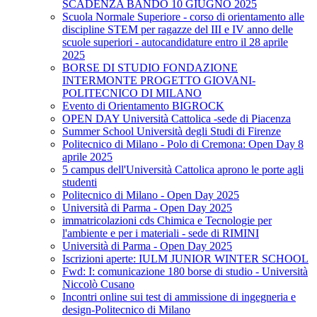
SCADENZA BANDO 10 GIUGNO 2025
Scuola Normale Superiore - corso di orientamento alle
discipline STEM per ragazze del III e IV anno delle
scuole superiori - autocandidature entro il 28 aprile
2025
BORSE DI STUDIO FONDAZIONE
INTERMONTE PROGETTO GIOVANI-
POLITECNICO DI MILANO
Evento di Orientamento BIGROCK
OPEN DAY Università Cattolica -sede di Piacenza
Summer School Università degli Studi di Firenze
Politecnico di Milano - Polo di Cremona: Open Day 8
aprile 2025
5 campus dell'Università Cattolica aprono le porte agli
studenti
Politecnico di Milano - Open Day 2025
Università di Parma - Open Day 2025
immatricolazioni cds Chimica e Tecnologie per
l'ambiente e per i materiali - sede di RIMINI
Università di Parma - Open Day 2025
Iscrizioni aperte: IULM JUNIOR WINTER SCHOOL
Fwd: I: comunicazione 180 borse di studio - Università
Niccolò Cusano
Incontri online sui test di ammissione di ingegneria e
design-Politecnico di Milano