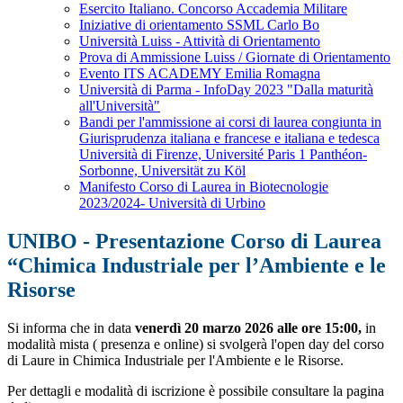
Esercito Italiano. Concorso Accademia Militare
Iniziative di orientamento SSML Carlo Bo
Università Luiss - Attività di Orientamento
Prova di Ammissione Luiss / Giornate di Orientamento
Evento ITS ACADEMY Emilia Romagna
Università di Parma - InfoDay 2023 "Dalla maturità
all'Università"
Bandi per l'ammissione ai corsi di laurea congiunta in
Giurisprudenza italiana e francese e italiana e tedesca
Università di Firenze, Université Paris 1 Panthéon-
Sorbonne, Universität zu Köl
Manifesto Corso di Laurea in Biotecnologie
2023/2024- Università di Urbino
UNIBO - Presentazione Corso di Laurea
“Chimica Industriale per l’Ambiente e le
Risorse
Si informa che in data
venerdì 20 marzo 2026 alle ore 15:00,
in
modalità mista ( presenza e online) si svolgerà l'open day del corso
di Laure in Chimica Industriale per l'Ambiente e le Risorse.
Per dettagli e modalità di iscrizione è possibile consultare la pagina