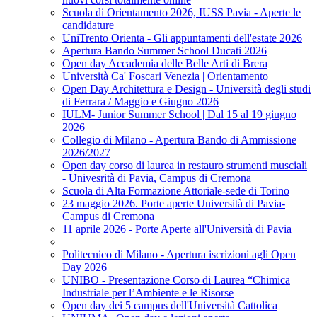
Scuola di Orientamento 2026, IUSS Pavia - Aperte le
candidature
UniTrento Orienta - Gli appuntamenti dell'estate 2026
Apertura Bando Summer School Ducati 2026
Open day Accademia delle Belle Arti di Brera
Università Ca' Foscari Venezia | Orientamento
Open Day Architettura e Design - Università degli studi
di Ferrara / Maggio e Giugno 2026
IULM- Junior Summer School | Dal 15 al 19 giugno
2026
Collegio di Milano - Apertura Bando di Ammissione
2026/2027
Open day corso di laurea in restauro strumenti musciali
- Univesrità di Pavia, Campus di Cremona
Scuola di Alta Formazione Attoriale-sede di Torino
23 maggio 2026. Porte aperte Università di Pavia-
Campus di Cremona
11 aprile 2026 - Porte Aperte all'Università di Pavia
Politecnico di Milano - Apertura iscrizioni agli Open
Day 2026
UNIBO - Presentazione Corso di Laurea “Chimica
Industriale per l’Ambiente e le Risorse
Open day dei 5 campus dell'Università Cattolica