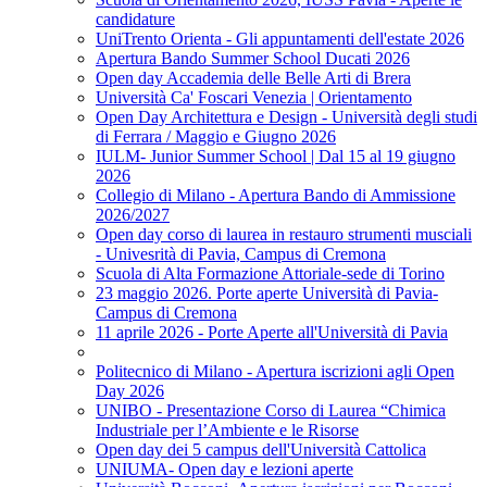
candidature
UniTrento Orienta - Gli appuntamenti dell'estate 2026
Apertura Bando Summer School Ducati 2026
Open day Accademia delle Belle Arti di Brera
Università Ca' Foscari Venezia | Orientamento
Open Day Architettura e Design - Università degli studi
di Ferrara / Maggio e Giugno 2026
IULM- Junior Summer School | Dal 15 al 19 giugno
2026
Collegio di Milano - Apertura Bando di Ammissione
2026/2027
Open day corso di laurea in restauro strumenti musciali
- Univesrità di Pavia, Campus di Cremona
Scuola di Alta Formazione Attoriale-sede di Torino
23 maggio 2026. Porte aperte Università di Pavia-
Campus di Cremona
11 aprile 2026 - Porte Aperte all'Università di Pavia
Politecnico di Milano - Apertura iscrizioni agli Open
Day 2026
UNIBO - Presentazione Corso di Laurea “Chimica
Industriale per l’Ambiente e le Risorse
Open day dei 5 campus dell'Università Cattolica
UNIUMA- Open day e lezioni aperte