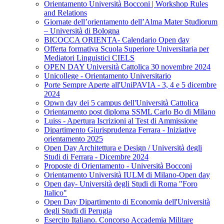
Orientamento Università Bocconi | Workshop Rules
and Relations
Giornate dell’orientamento dell’Alma Mater Studiorum
– Università di Bologna
BICOCCA ORIENTA- Calendario Open day
Offerta formativa Scuola Superiore Universitaria per
Mediatori Linguistici CIELS
OPEN DAY Università Cattolica 30 novembre 2024
Unicollege - Orientamento Universitario
Porte Sempre Aperte all'UniPAVIA - 3, 4 e 5 dicembre
2024
Opwn day dei 5 campus dell'Università Cattolica
Orientamento post diploma SSML Carlo Bo di Milano
Luiss - Apertura Iscrizioni al Test di Ammissione
Dipartimento Giurisprudenza Ferrara - Iniziative
orientamento 2025
Open Day Architettura e Design / Università degli
Studi di Ferrara - Dicembre 2024
Proposte di Orientamento - Università Bocconi
Orientamento Università IULM di Milano-Open day
Open day- Università degli Studi di Roma "Foro
Italico"
Open Day Dipartimento di Economia dell'Università
degli Studi di Perugia
Esercito Italiano. Concorso Accademia Militare