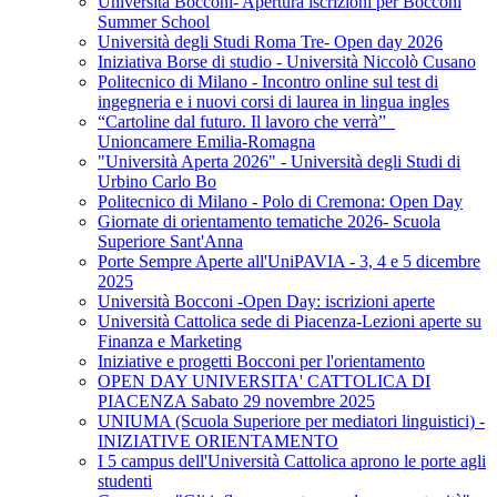
Università Bocconi- Apertura iscrizioni per Bocconi
Summer School
Università degli Studi Roma Tre- Open day 2026
Iniziativa Borse di studio - Università Niccolò Cusano
Politecnico di Milano - Incontro online sul test di
ingegneria e i nuovi corsi di laurea in lingua ingles
“Cartoline dal futuro. Il lavoro che verrà”_
Unioncamere Emilia-Romagna
"Università Aperta 2026" - Università degli Studi di
Urbino Carlo Bo
Politecnico di Milano - Polo di Cremona: Open Day
Giornate di orientamento tematiche 2026- Scuola
Superiore Sant'Anna
Porte Sempre Aperte all'UniPAVIA - 3, 4 e 5 dicembre
2025
Università Bocconi -Open Day: iscrizioni aperte
Università Cattolica sede di Piacenza-Lezioni aperte su
Finanza e Marketing
Iniziative e progetti Bocconi per l'orientamento
OPEN DAY UNIVERSITA' CATTOLICA DI
PIACENZA Sabato 29 novembre 2025
UNIUMA (Scuola Superiore per mediatori linguistici) -
INIZIATIVE ORIENTAMENTO
I 5 campus dell'Università Cattolica aprono le porte agli
studenti