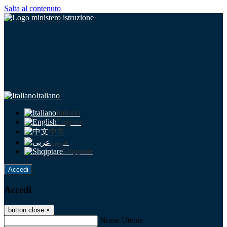
Salta al contenuto
Italiano
Italiano
English
中文
عربى
Shqiptare
Accedi
Accedi
button close
×
Nome Utente