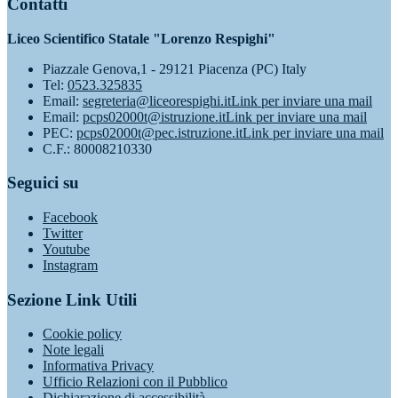
Contatti
Liceo Scientifico Statale "Lorenzo Respighi"
Piazzale Genova,1 - 29121 Piacenza (PC) Italy
Tel:
0523.325835
Email:
segreteria@liceorespighi.it
Link per inviare una mail
Email:
pcps02000t@istruzione.it
Link per inviare una mail
PEC:
pcps02000t@pec.istruzione.it
Link per inviare una mail
C.F.: 80008210330
Seguici su
Facebook
Twitter
Youtube
Instagram
Sezione Link Utili
Cookie policy
Note legali
Informativa Privacy
Ufficio Relazioni con il Pubblico
Dichiarazione di accessibilità