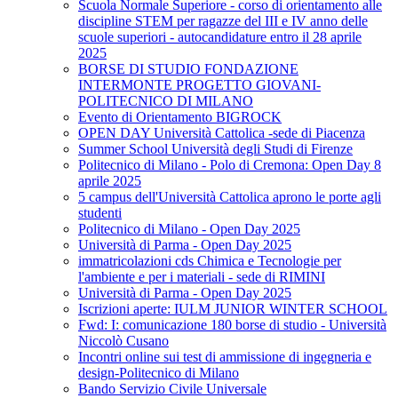
Scuola Normale Superiore - corso di orientamento alle
discipline STEM per ragazze del III e IV anno delle
scuole superiori - autocandidature entro il 28 aprile
2025
BORSE DI STUDIO FONDAZIONE
INTERMONTE PROGETTO GIOVANI-
POLITECNICO DI MILANO
Evento di Orientamento BIGROCK
OPEN DAY Università Cattolica -sede di Piacenza
Summer School Università degli Studi di Firenze
Politecnico di Milano - Polo di Cremona: Open Day 8
aprile 2025
5 campus dell'Università Cattolica aprono le porte agli
studenti
Politecnico di Milano - Open Day 2025
Università di Parma - Open Day 2025
immatricolazioni cds Chimica e Tecnologie per
l'ambiente e per i materiali - sede di RIMINI
Università di Parma - Open Day 2025
Iscrizioni aperte: IULM JUNIOR WINTER SCHOOL
Fwd: I: comunicazione 180 borse di studio - Università
Niccolò Cusano
Incontri online sui test di ammissione di ingegneria e
design-Politecnico di Milano
Bando Servizio Civile Universale