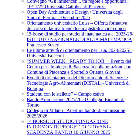
Convegno "Gli influencer.... tra regole e opportunità"
10/11/25 Università Cattolica di Piacenza
Open Day Architettura e Design / Università degli
Studi di Ferrara - Dicembre 2025
Orientamento universitario Luiss – Offerta formativa
dei corsi di laurea triennali e magistrali a ciclo unico
15 borse di studio per studenti matematica a.a. 2025-26/
ISTITUTO NAZIONALE DI ALTA MATEMATICA
Francesco Severi
Le ultime attività di orientamento per l'a.a. 2024/2025!-
Università Bocconi
"SUMMER WEEK - READY TO JOB" - Evento del
Centro per l'Impiego di Piacenza in collaborazione con
Comune di Piacenza e Sportello Orienta Giovani
Eventi di orientamento del Dipartimento di Scienze e
Tecnologie Agro-Alimentari (DISTAL)- Università di
Bologna
Studenti con le stellette” – Campo estivo
Bando Ammissione 2025/26 al Collegio Einaudi di
Torino
Collegio di Milano - Apertura bando di ammissione
2025/2026
14 BORSE DI STUDIO FONDAZIONE
INTERMONTE PROGETTO GIOVANI -
SCADENZA BANDO 10 GIUGNO 2025