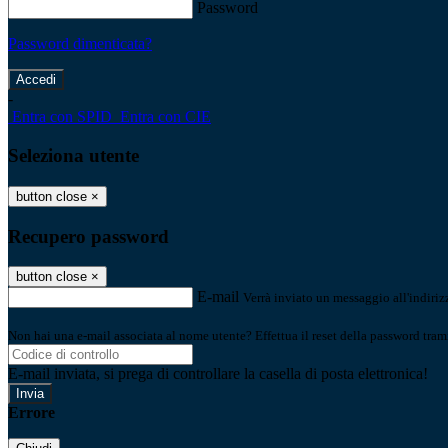
Password
Password dimenticata?
-
Entra con SPID
Entra con CIE
Seleziona utente
button close
×
Recupero password
button close
×
E-mail
Verrà inviato un messaggio all'indirizz
Non hai una e-mail associata al nome utente? Effettua il reset della password tram
E-mail inviata, si prega di controllare la casella di posta elettronica!
Errore