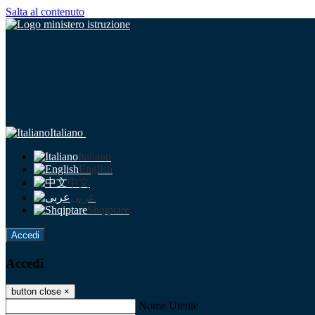
Salta al contenuto
Italiano
Italiano
English
中文
عربى
Shqiptare
Accedi
Accedi
button close
×
Nome Utente